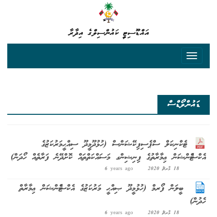
އައްޑޫސިޓީ ކައުންސިލްގެ އިދާރާ
ޑައުންލޯޑްސް
ޓެކްނިކަލް ސްޕެސިފިކޭޝަންސް (ހުޅުދޫމީދޫ ސިއްޙީމަރުކަޒުގެ
އެކްސްޓެންޝަން ޢިމާރާތުގެ ފިނިޝިންގ މަސައްކަތްތައް ކޮށްދޭނެ ފަރާތެއް ހޯދަން)
18 މާރޗް 2020
6 years ago
ބީލަން ފޯރމް (ހުޅުމީދޫ ޞިއްޙީ މަރުކަޒުގެ އެކްސްޓެންޝަން ޢިމާރާތް
ހެދުން)
18 މާރޗް 2020
6 years ago