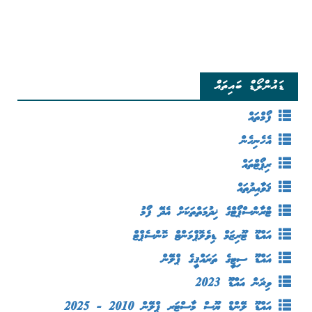
ޑައުންލޯޑް ބައިތައް
ފޯމްތައް
އެހެނިހެން
ރިޕޯޓްތައް
ޤަވާއިދުތައް
ޓްރާންސްޕޯޓްގެ ޚިދުމަތްތަކަށް އެދޭ ފޯމު
އައްޑޫ ޓޫރިޒަމް ޑިވެލޮޕްމަންޓް ކޮންސެޕްޓް
އައްޑޫ ސިޓީގެ ތަރައްޤީގެ ޕްލޭން
ވިޜަން އައްޑޫ 2023
އައްޑޫ ލޭންޑް ޔޫސް މާސްޓަރ ޕްލޭން 2010 - 2025