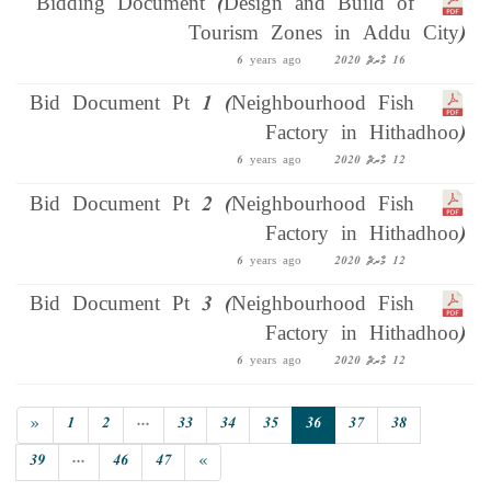
Bidding Document (Design and Build of
Tourism Zones in Addu City)
16 މާރޗް 2020
6 years ago
Bid Document Pt 1 (Neighbourhood Fish
Factory in Hithadhoo)
12 މާރޗް 2020
6 years ago
Bid Document Pt 2 (Neighbourhood Fish
Factory in Hithadhoo)
12 މާރޗް 2020
6 years ago
Bid Document Pt 3 (Neighbourhood Fish
Factory in Hithadhoo)
12 މާރޗް 2020
6 years ago
«
1
2
...
33
34
35
36
37
38
39
...
46
47
»