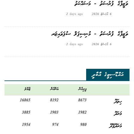
ވަޒީފާގެ ފުރުސަތު - މަސައްކަތު
6 އޯގަސްޓް 2026
2 days ago
ވަޒީފާގެ ފުރުސަތު - މުނިސިޕަލް ސުޕަވައިޒަރ
6 އޯގަސްޓް 2026
2 days ago
އައްޑޫސިޓީގެ އާބާދީ
ފިރިހެން
އަންހެން
ޖުމްލަ
ހިތަދޫ
8673
8192
16865
މަރަދޫ
1982
1903
3885
މަރަދޫފޭދޫ
980
974
1954