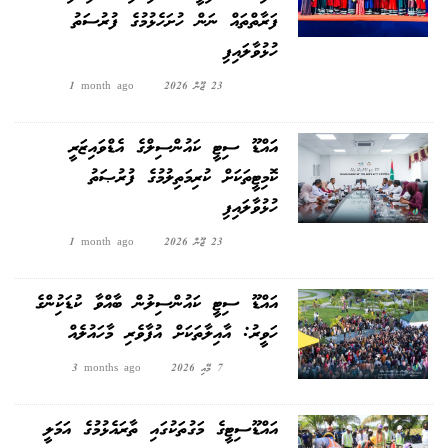
ފަރާތްތައް ނަން ހުށަހެޅުމުގެ ފުރުސަތު
ހުޅުވާލައިފި
23 ޖޫން 2026
1 month ago
އައްޑޫ ސިޓީ ކައުންސިލްގެ އެޑްވައިޒަރީ
ކޮމިޓީތަކަށް ކުރިމަތިލުމުގެ ފުރުޞަތު
ހުޅުވާލައިފި
23 ޖޫން 2026
1 month ago
އައްޑޫ ސިޓީ ކައުންސިލުން ބާއްވާ ކުޑަކުދިންގެ
ހަވީރު: އާއިލާތަކަށް އުފާވެރި މާހައުލެއް
7 މޭއި 2026
3 months ago
އައްޑޫސިޓީގެ މަގުތަކުގައި ތާރައެޅުމުގެ އަމަލީ