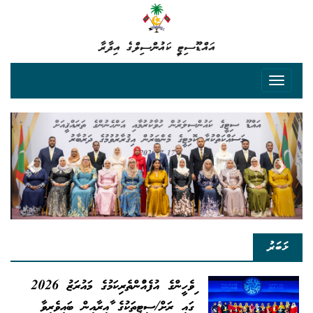
އައްޑޫސިޓީ ކައުންސިލްގެ އިދާރާ
evious
Next
ޚަބަރު
ދިވެހީންގެ އުފެއްދުންތެރިކަމުގެ މައުރަޒު 2026
ގައި ރަށް/ސިޓީތަކުގެ ދާއިރާއިން ބައިވެރިވާ