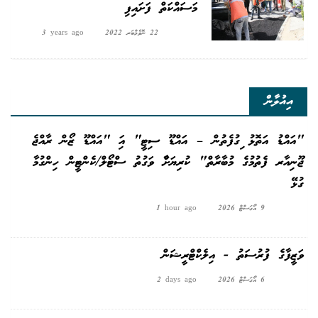
މަސައްކަތް ފަށައިފި
22 ނޮވެމްބަރ 2022
3 years ago
އިއުލާން
"އައްޑު އަތޮޅު ދިގުފެތުން – އައްޑޫ ސިޓީ" އަދި "އައްޑޫ ޒޯން ރާއްޖެ
ޖޫނިއާރ ފެތުމުގެ މުބާރާތް" ކުރިޔަށްދާ ވަގުތު ސްޓޯލް/ކެންޓީން ހިންގުމާ
ގުޅޭ
9 އޯގަސްޓް 2026
1 hour ago
ވަޒީފާގެ ފުރުސަތު - އިލެކްޓްރީޝަން
6 އޯގަސްޓް 2026
2 days ago