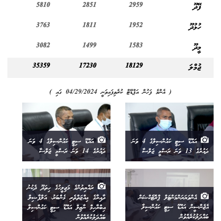
ފޭދޫ
2959
2851
5810
ހުޅުދޫ
1952
1811
3763
މީދޫ
1583
1499
3082
ޖުމްލަ
18129
17230
35359
( އެންމެ ފަހުން އަޕްޑޭޓް ކުރެވިފައިވަނީ 04/29/2024 ގައި )
އައްޑޫ ސިޓީ ކައުންސިލްގެ 4 ވަނަ
އައްޑޫ ސިޓީ ކައުންސިލްގެ 4 ވަނަ
ދައުރުގެ 13 ވަނަ ރަސްމީ ޖަލްސާ
ދައުރުގެ 14 ވަނަ ރަސްމީ ޖަލްސާ
ރައްޔިތުންގެ މަޖިލީހުގެ ހިތަދޫ ދެކުނު
އެންވަޔަރަންމަންޓަލް ޕްރޮޓެކްޝަން
ދާއިރާގެ ޢިއްޒަތްތެރި މެންބަރު، އަލްފާޟިލް
އެޖެންސީން އައްޑޫ ސިޓީ ކައުންސިލާ
އިބްރާހިމް ނާޒިލް އައްޑޫ ސިޓީ ކައުންސިލާ
ބައްދަލުކުރެއްވުން
ބައްދަލުކުރެއްވުން