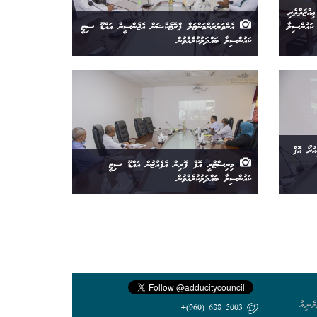
އްޒަތްތެރި
ކައުންސިލާ
އެންވަޔަރަންމަންޓަލް ޕްރޮޓެކްޝަން އެޖެންސީން އައްޑޫ ސިޓީ
ކައުންސިލާ ބައްދަލުކުރެއްވުން
ުރޯ އޮފް
މިނިސްޓްރީ އޮފް ފޮރިން އެފެއާޒުން އައްޑޫ ސިޓީ
ކައުންސިލާ ބައްދަލުކުރެއްވުން
ެނިއު
5003 688 (960)+