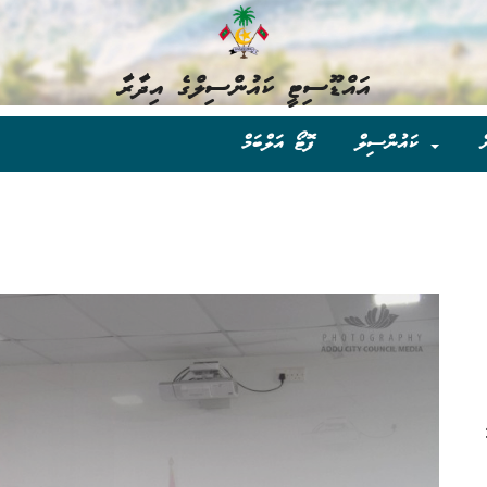
އައްޑޫސިޓީ ކައުންސިލްގެ އިދާރާ
ް
ކައުންސިލް
ފޮޓޯ އަލްބަމް