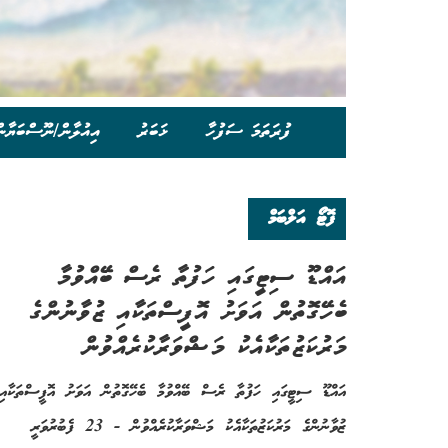
ފުރަތަމަ ސަފުހާ
ޚަބަރު
އިއުލާން/ނޫސްބަޔާނ
ފޮޓޯ އަލްބަމް
އައްޑޫ ސިޓީގައި ހަފުތާ ރެސް ބޭއްވުމާ
ބެހޭގޮތުން އަވަށު އޮފީސްތަކާއި ޒުވާނުންގެ
މަރުކަޒުތަކާއެކު މަޝްވަރާކުރެއްވުން
އައްޑޫ ސިޓީގައި ހަފުތާ ރެސް ބޭއްވުމާ ބެހޭގޮތުން އަވަށު އޮފީސްތަކާއި
ޒުވާނުންގެ މަރުކަޒުތަކާއެކު މަޝްވަރާކުރެއްވުން - 23 ފެބުރުވަރީ