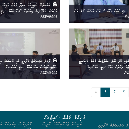
ރައްޔިތުންގެ މަޖިލީހުގެ ހިތަދޫ ދެކުނު ދާއިރާގެ ޢި
އައްޑޫ ސިޓީ ކައުންސިލްގެ 4 ވަނަ ދައުރުގެ 13 ވަނަ
މެންބަރު، އަލްފާޟިލް އިބްރާހިމް ނާޒިލް އައްޑޫ ސިޓީ 
ްސާ
ބައްދަލުކުރެއްވުން
ްރީ އޮފް ޔޫތު، ސްޕޯޓްސް އެންޑް ކޮމިއުނިޓީ
ލޯކަލް ގަވަރމަންޓް އޮތޯރިޓީ އާއި ނޭޝަނަލް ބިއ
ްޓްގެ ފަރާތުން އައްޑޫ ސިޓީ ކައުންސިލާ
ސްޓެޓިސްޓިކްސް އިން އައްޑޫ ސިޓީ ކައުންސިލާ
ވުން
ބައްދަލުކުރެއްވުން
«
1
2
3
މުހިއްމު ބައެއް ސައިޓްތައް
ރައީސުލް ޖުމްހޫރިއްޔާގެ އޮފީސް
މޯލްޑިވްސް އިންލަންޑް ރެވ
ލް ގަވަރމަންޓް އޮތޯރިޓީ