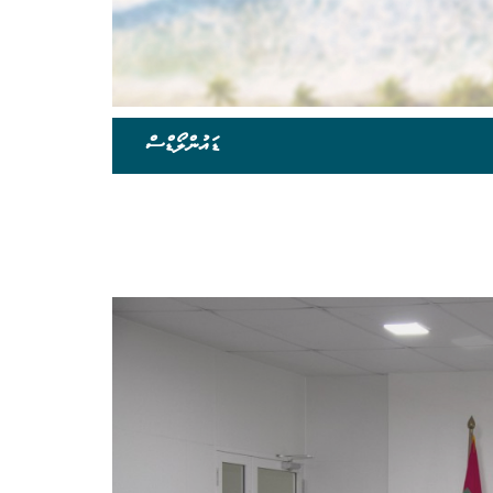
ޑައުންލޯޑްސް