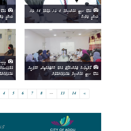
އައްޑޫ ސިޓީ ކައުންސިލްގެ 4 ވަނަ ދައުރުގެ 14 ވަނަ
ރަސްމީ ޖަލްސާ
ރަސްމީ ޖަލ
މިނިސްޓ
މޯލްޑިވްސް ޓްރާންސްޕޯޓް އެންޑް ކޮންޓްރެކްޓިންގ ކޮމްޕެނީން
އެމްޕަވަރމަނ
އައްޑޫ ސިޓީ ކައުންސިލާ ބައްދަލުކުރެއްވުން
ބައްދަލުކުރެއް
4
5
6
7
8
...
13
14
»
ލޯކަ