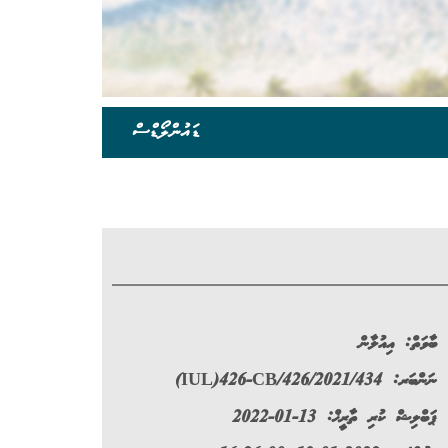
ޑައުންލޯޑްސް
ބާވަތް:
އިއުލާން
ނަންބަރ:
(IUL)426-CB/426/2021/434
ޕަބްލިޝް ކުރި ތާރީޚް: 13-01-2022