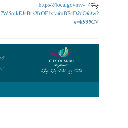
ލިންކް:
https://localgovmv-
Prlh7W5mkEJsBrzXrOEfxfa8uBFcD2dO64w?
e=k959CV
ލޯކަ
ސިވ
އައްޑޫސިޓީ ކައުންސިލްގެ އިދާރާ