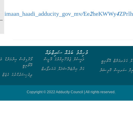
onal/simaan_haadi_adducity_gov_mv/Ee2heKWWy4Z
މުހިއްމު ބައެއް ސައިޓްތައް
ރައީސުލް ޖުމްހޫރިއްޔާގެ އޮފީސް
މޯލްޑިވްސް އިންލަންޑް ރެވ
ލް ގަވަރމަންޓް އޮތޯރިޓީ
އޮތޯރިޓީ
ގަން އިންޓަނޭޝަނަލް އެއަރޕޯރޓް
ިލް ސަރވިސް ކޮމިޝަން
ދިވެހިސަރުކާރުގެ ގެޒެޓް
Copyright © 2022 Adducity Council | All rights reserved.