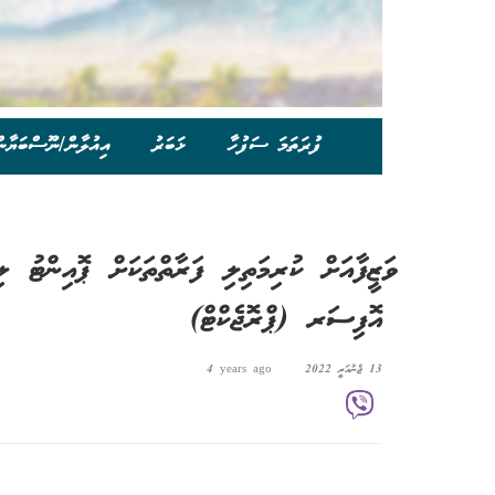
ފުރަތަމަ ސަފުހާ
ޚަބަރު
އިއުލާން/ނޫސްބަޔާނ
ވަޒީފާއަށް ކުރިމަތިލި ފަރާތްތަކަށް ޕޮއިންޓ
އޮފިސަރ (ޕްރޮޖެކްޓް)
13 ޖެނުއަރީ 2022
4 years ago