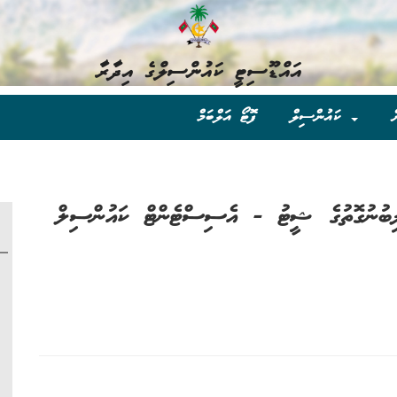
އައްޑޫސިޓީ ކައުންސިލްގެ އިދާރާ
ް
ކައުންސިލް
ފޮޓޯ އަލްބަމް
ު ލިބުނުގޮތުގެ ޝީޓު - އެސިސްޓެންޓް ކައުންސިލް