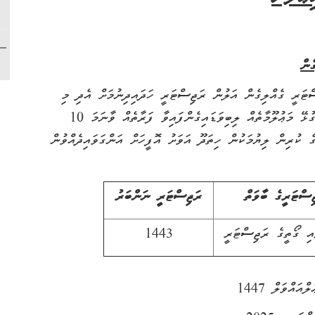
ެން
ިގެން އަލުން ރަޖިސްޓަރީ ހަދައިދިނުމަށް އެދި މި
އިދާރާއަށް ވަނީ ހުށަހަޅާފައެވެ. ވީމާ، މި ރަޖިސްޓަރީއާއި ގުޅޭ މަޢުލޫމާތެއް ލިބިވަޑައިގެންފައިވާ ފަރާތެއް ވާނަމަ 10
ންދުވުމުގެ ކުރިން ލިޔުމަކުން ހިތަދޫ އަވަށު އޮފީހަށް އަންގަވައިދެއްވުން
ިސްޓަރީގެ ބާވަތް
ރަޖިސްޓަރީ ނަންބަރު
އި ގޯތީގެ ރަޖިސްޓަރީ
1443