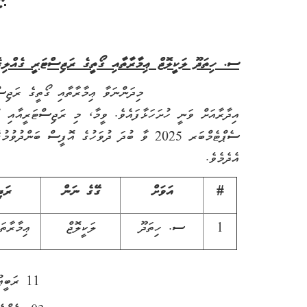
ސ. ހިތަދޫ ލަކީލޮޖް ޢިމާރާތާއި ގޯތީގެ ރަޖިސްޓަރީ ގެއްލިގ
މިދަންނަވާ ޢިމާރާތާއި ގޯތީގެ ރަޖިސްޓަރީ ގެއްލ
ސެޕްޓެމްބަރ 2025 ވާ ބުދަ ދުވަހުގެ އޮފީސް ބަ
އެދެމެވެ.
#
އަވަށް
ގޭގެ ނަން
ރަޖ
1
ސ. ހިތަދޫ
ލަކީލޮޖް
ޢިމާރާތަ
11 ރަބީޢުލްއައްވަލް 1447