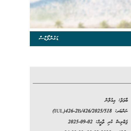
ޑައުންލޯޑްސް
ބާވަތް:
އިއުލާން
ނަންބަރ:
(IUL)426-2B/426/2025/518
ޕަބްލިޝް ކުރި ތާރީޚް: 02-09-2025