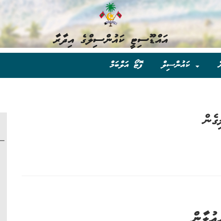
އައްޑޫސިޓީ ކައުންސިލްގެ އިދާރާ
ް
ކައުންސިލް
ފޮޓޯ އަލްބަމް
ގެން
ޢުލާން