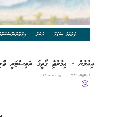
ފުރަތަމަ ސަފުހާ
ޚަބަރު
އިއުލާން/ނޫސްބަޔާނ
އިޢުލާން - ޢިމާރާތާއި ގޯތީގެ ރަޖިސްޓަރީ ގެއްލި
2 ސެޕްޓެމްބަރ 2025
11 months ago
އި