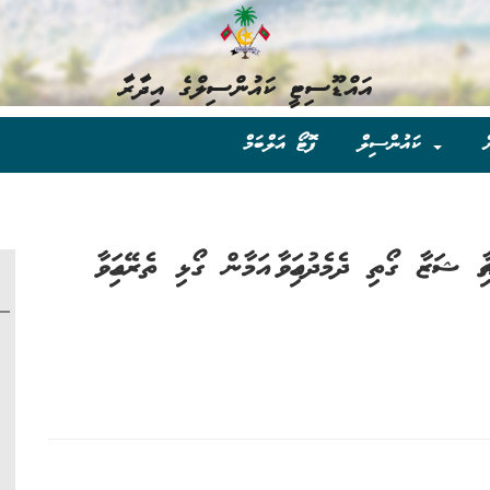
އައްޑޫސިޓީ ކައުންސިލްގެ އިދާރާ
ް
ކައުންސިލް
ފޮޓޯ އަލްބަމް
ަޒާ ގޯތި ދެމެދުގައިވާ އަމާން ގޯޅި ތެރޭގައިވާ