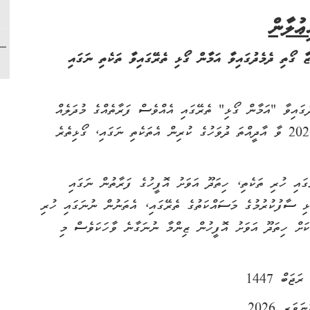
ޢުލާން
ތި ދެމެދުގައިވާ އަމާން ގޯޅި ތެރޭގައިވާ ތަކެތި ނަގައި
ިވާ "އަމާން ގޯޅި" ތެރޭގައި އެއްވެސް ފަރާތެއްގެ މުދަލެއް
ނުވަތަ ތަކެއްޗެއް ބަހައްޓާފައިވާނަމަ، 11 ޖަނަވަރީ 2026 ވާ އާދީއްތަ ދުވަހުގެ ކުރިން އެތަކެތި ނަގައި، ގޯޅިތެރެ
ގައި ނުނަގައި ހުރި ތަކެތި، ހިތަދޫ އަވަށު އޮފީހުގެ ފަރާތުން ނަގައި
ޅި ސާފުކުރުމުގެ މަސައްކަތުގެ ތެރޭގައި، އެތަނުން ނުނަގައި ހުރި
ކަށް ހިތަދޫ އަވަށު އޮފީހުން ޒިންމާ ނުނަގާނެ ވާހަކަވެސް މި
ޖަބް 1447
ވަރީ 2026