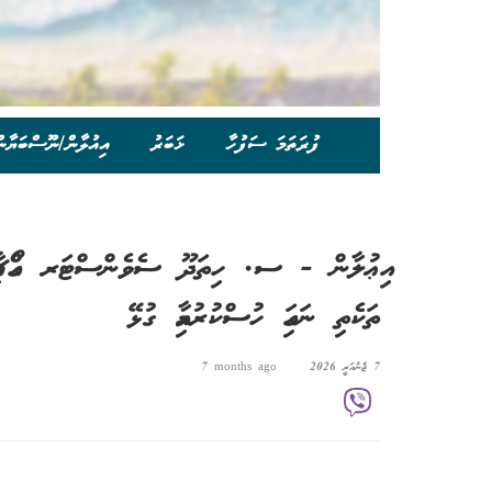
ފުރަތަމަ ސަފުހާ
ޚަބަރު
އިއުލާން/ނޫސްބަޔާނ
އިޢުލާން - ސ. ހިތަދޫ ސެވެންސްޓަރ ގޯއްޗާއި ޝ
ތަކެތި ނަގައި ހުސްކުރުމާއި ގުޅޭ
7 ޖެނުއަރީ 2026
7 months ago