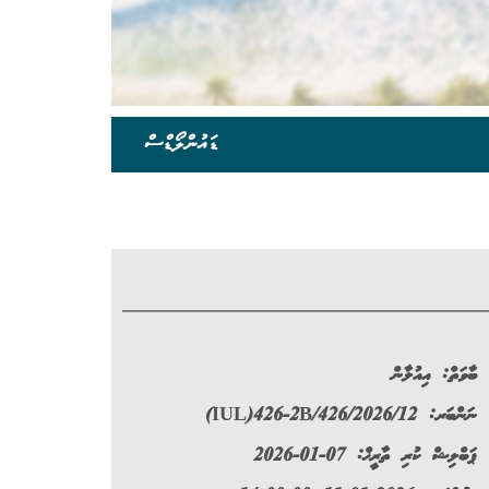
ޑައުންލޯޑްސް
ބާވަތް:
އިއުލާން
ނަންބަރ:
(IUL)426-2B/426/2026/12
ޕަބްލިޝް ކުރި ތާރީޚް: 07-01-2026