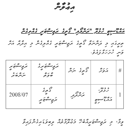
އިޢުލާން
އައްޑޫސިޓީ ހުޅުދޫ "ރަންދޯދި" ގޯތީގެ ރަޖިސްޓަރީ ގެއްލިގެން
ތިރީގައި މި ދަންނަވާ ގޯތީގެ ރަޖިސްޓަރީ ގެއްލިގެން މި އިދާރާ އަށް
ވަނީ ހުށަހަޅާފައެވެ.
ރަޖިސްޓަރީގެ
ރަޖިސްޓަރީ
#
އަވަށް
ގޯތީގެ ނަން
ބާވަތް
ނަންބަރު
ހުޅުދޫ،
ގޯތީގެ
1
ރަންދޯދި
2008/07
އައްޑޫސިޓީ
ރަޖިސްޓަރީ
ވީމާ، މި ރަޖިސްޓަރީއާބެހޭ މަޢުލޫމާތެއް ލިބިވަޑައިގެންފައިވާ