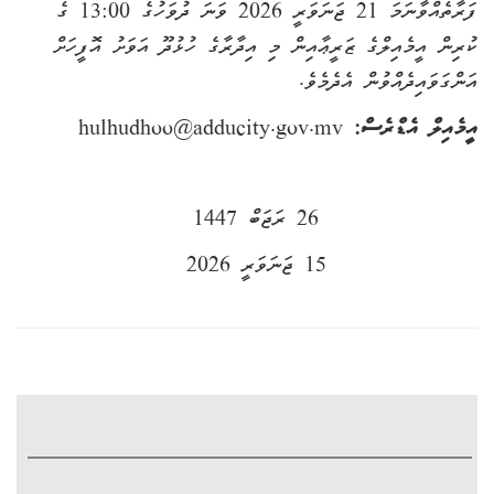
ފަރާތެއްވާނަމަ 21 ޖަނަވަރީ 2026 ވަނަ ދުވަހުގެ 13:00 ގެ
ކުރިން އީމެއިލްގެ ޒަރީޢާއިން މި އިދާރާގެ ހުޅުދޫ އަވަށު އޮފީހަށް
އަންގަވައިދެއްވުން އެދެމެވެ.
އީމެއިލް އެޑްރެސް:
hulhudhoo@adducity.gov.mv
26
ރަޖަބް‏ 1447
15
ޖަނަވަރީ 2026