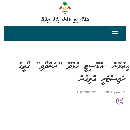
އައްޑޫސިޓީ ކައުންސިލްގެ އިދާރާ
އިޢުލާން - އައްޑޫސިޓީ ހުޅުދޫ "ރަންދޯދި" ގޯތީގެ
ރަޖިސްޓަރީ ގެއްލިގެން
15 ޖެނުއަރީ 2026
6 months ago