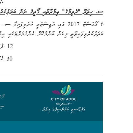
ސ. ހިތަދޫ "ރެވިމާގެ" ޢިމާރާތާއި ގޯތީގެ ނަން ބަދަލުކުރު
6 އޯގަސްޓް 2017 ގައި ރަޖިސްޓަރީ ކުރެވިފައ
ބަދަލުކުރެވިފައިވާތީ މިކަން އާންމުކޮށް އެންގުމަށްޓަކައި އިޢު
12 ޛުލްޤަޢިދާ 1447
30 އެޕްރީލް 2026
ލޯކަ
ސިވ
އައްޑޫސިޓީ ކައުންސިލްގެ އިދާރާ