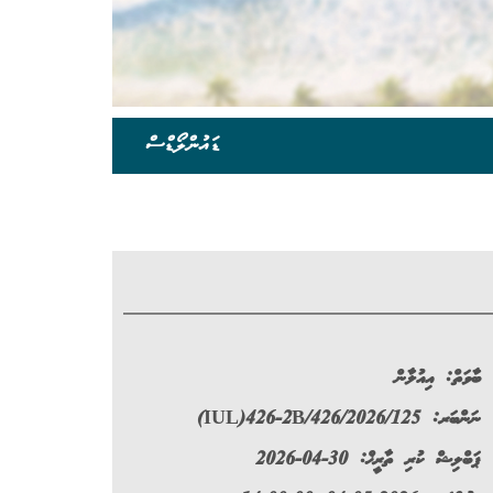
ޑައުންލޯޑްސް
ބާވަތް:
އިއުލާން
ނަންބަރ:
(IUL)426-2B/426/2026/125
ޕަބްލިޝް ކުރި ތާރީޚް: 30-04-2026