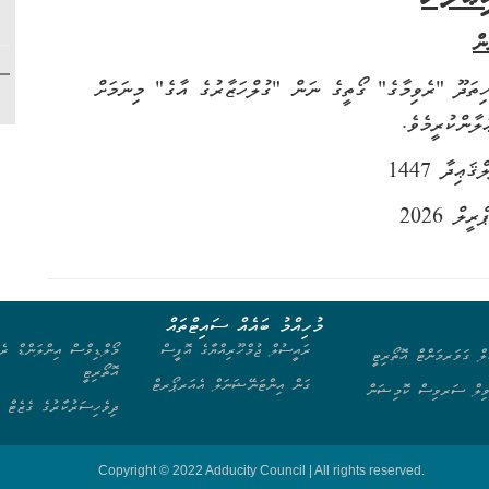
ން
ިވާ ސ. ހިތަދޫ "ރެވިމާގެ" ގޯތީގެ ނަން "ގުލްހަޒާރުގެ އާގެ" މިނަމަށް
ލާންކުރީމެވެ.
މުހިއްމު ބައެއް ސައިޓްތައް
ރައީސުލް ޖުމްހޫރިއްޔާގެ އޮފީސް
މޯލްޑިވްސް އިންލަންޑް ރެވ
ލް ގަވަރމަންޓް އޮތޯރިޓީ
އޮތޯރިޓީ
ގަން އިންޓަނޭޝަނަލް އެއަރޕޯރޓް
ިލް ސަރވިސް ކޮމިޝަން
ދިވެހިސަރުކާރުގެ ގެޒެޓް
Copyright © 2022 Adducity Council | All rights reserved.