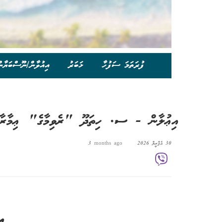
ފުރަތަމަ ސަފުހާ
ޚަބަރު
އިއުލާން/ނޫސްބަޔާނ
އިޢުލާން - ސ. ހިތަދޫ "ރެވިމާގެ" ޢިމާރާތާއ
30 އެޕްރީލް 2026
3 months ago
އި