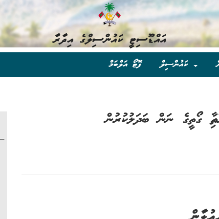
އައްޑޫސިޓީ ކައުންސިލްގެ އިދާރާ
ް
ކައުންސިލް
ފޮޓޯ އަލްބަމް
ި ގޯތީގެ ނަން ބަދަލުކުރުން
ޢުލާން