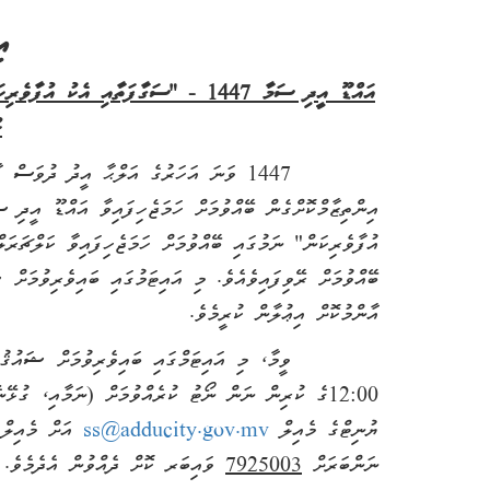
އި
އައްޑޫ އީދި ސަމާ 1447 - "ސަގާފަތާއި އެކު އުފާވެރިކަން" ނަމުގައި ބޭއްވޭ ކަލްޗަރަލް ޝޯގައި
ހ
1447 ވަނަ އަހަރުގެ އަލްޙާ އީދު ދުވަސް
އުފާވެރިކަން" ނަމުގައި ބޭއްވުމަށް ހަމަޖެހިފައިވާ ކަލްޗަރަ
ބޭއްވުމަށް ރޭވިފައިވެއެވެ. މި އައިޓަމުގައި ބައިވެރިވުމަށް 
އާންމުކޮށް އިޢުލާން ކުރީމެވެ.
12:00ގެ ކުރިން ނަން ނޯޓު ކުރެއްވުމަށް (ނަމާއި، ގު
ޔުނިޓްގެ މެއިލް
ss@adducity.gov.mv
އަށް މެއިލް 
ނަންބަރަށް
7925003
ވައިބަރ ކޮށް ދެއްވުން އެދެމެވެ.