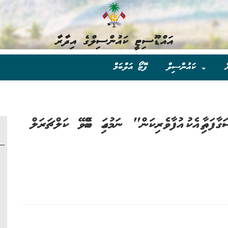
އައްޑޫސިޓީ ކައުންސިލްގެ އިދާރާ
ް
ކައުންސިލް
ފޮޓޯ އަލްބަމް
ޫ އީދި ސަމާ 1447 - "ސަގާފަތާއި އެކު އުފާވެރިކަން" ނަމުގައި ބޭއްވޭ ކަލްޗަރަލް