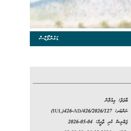
ޑައުންލޯޑްސް
ބާވަތް:
އިއުލާން
ނަންބަރ:
(IUL)426-AD/426/2026/127
ޕަބްލިޝް ކުރި ތާރީޚް: 04-05-2026