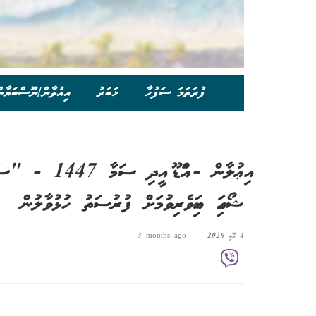
ފުރަތަމަ ސަފުހާ
ޚަބަރު
އިއުލާން/ނޫސްބަޔާނ
އިޢުލާން - އައްޑ
ޝޯގައި ބައިވެރިވުމަށް ފުރުސަތު ހުޅުވާލުން
4 މޭއި 2026
3 months ago