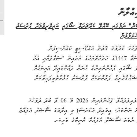
ޢުލާން
ބައިވެރިވުމަށް ފުރުސަތު
ުޅުވާލުން
 ފާހަގަ ކުރުމުގެ ގޮތުން އައްޑޫސިޓީ ކައުންސިލުން
އިންތިޒާމްކޮށްގެން ބޭއްވުމަށް ހަމަޖެހިފައިވާ އައްޑޫ އީދި ސަމާ 1447ގެ ހަރަކާތްތަކުގެ ތެރެއިން "ސަގާފަތާއި އެކު
ލް ޝޯގައި ފެހުންތެރިންގެ ހުނަރު ދައްކުވައިދޭ އައިޓަމެއް
ޝައުޤުވެރިވާ ފަރާތްތަކަށް ފުރުސަތު ހުޅުވާލެވިފައިވާކަން
ވީމާ، މި އައިޓަމްގައި ބައިވެރިވުމަށް ޝައުޤުވެރިވެލައްވާ ފެހުންތެރިން 2026 މޭ 06 ވާ ބުދަ ދުވަހުގެ
ޅޭނެ ނަންބަރު، އީމެއިލް އެޑްރެސް) މި އިދާރަގެ ސޯޝަލް އެފެއާޒް
ނުވަތަ ސޯޝަލް އެފެއާޒް ޔުނިޓްގެ ވައިބަރ