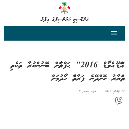
އައްޑޫސިޓީ ކައުންސިލްގެ އިދާރާ
"އައްޑޫ އެވޯޑް 2016" ޙަފްލާއަށް ބޭނުންކުރާ ތަކެތި
ތައްޔާރު ކޮށްދޭނެ ފަރާތެއް ހޯދުމަށް
12 ޖެނުއަރީ 2017
9 years ago