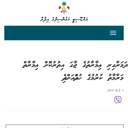
އައްޑޫސިޓީ ކައުންސިލްގެ އިދާރާ
ދަމަރާގިރި ޢިމާރާތުގެ ޖާގަ އިތުރުކޮށް ޢިމާރާތް
މަރާމާތު ކުރުމުގެ ހުއްދައަށްއެދި
5 މާރޗް 2019