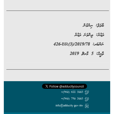
ބާވަތް:
ނިންމުން
ދައުރު:
ތިންވަނަ ދައުރު
ނަންބަރ:
426-BR(3)/2019/78
ތާރީޚް: 5 މާރޗް 2019
5003 688 (960)+
5003 790 (960)+
info@adducity.gov.mv