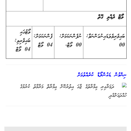
ވޯޓް ދެއްވި ގޮތް
ވޯޓުގައި
ބައިވެރިވެވަޑައިނުގަންނަވާ:
ނުފެންނަކަމަށް:
ފެންނަކަމަށް:
ބައިވެރިވި:
00
00 ވޯޓް.
04 ވޯޓް
04 ވޯޓް
ނިންމުން ޑައުންލޯޑް ކުރެއްވުމަށް
ދަމަރާގިރި ޢިމާރާތުގެ ޖާގަ އިތުރުކޮށް ޢިމާރާތް މަރާމާތު ކުރުމުގެ
ހުއްދައަށްއެދި