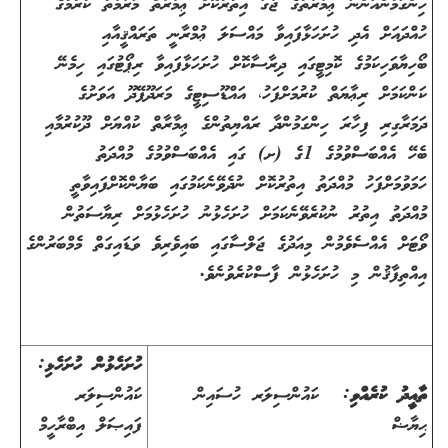
ހިންގަމުންއަންނަ ޢިމާރާތުގެ ޖާގަ އިތުރުކޮށް ޢިމާރާތް މަރާމާތު ކުރުމުގެ
ހުއްދައަށް އެދި ހުށަހަޅާފައިވާ މައްސަލަ ޢުމްރާނީ ތަރައްޤީއާއި
ބޯހިޔާވަހިކަމުގެ ކޮމިޓީގައި ދިރާސާކޮށް ހުށަހަޅާފައިވާ ރިޕޯޓުގައި ހިމެނޭ
ކަންކަމަށް ރިޢާޔަތް ކުރުމަށްފަހު، އައްޑޫސިޓީގެ މަރަދޫފޭދޫ އަވަށުގެ
ދަމަރާގިރި ފިހާރަ ހިންގަމުންދާ ރައްޔިތުންގެ ޢިމާރާތް ކުއްޔަށް ދޫކުރުމާއި
ބެހޭ އެއްބަސްވުމުގެ 1ގެ (ށ) ގައި އެއްބަސްވުމުގެ މުއްދަތު
ހަމަވުމަށްފަހު މުއްދަތު އިތުރުކޮށް ނުދެވޭނެކަމުގައި ބަޔާންކޮށްފައިވާތީ
މުއްދަތު އިތުރު ނުކުރެވޭނެކަމަށް ހުށަހެޅުނު ހުށަހެޅުމަށް ރިޔާސަތުން
ވޯޓަށް އެއްސެވެމުން މިއަދުގެ ޖަލްސާގައި ބައިވެރިވެ ވަޑައިގަތް މެމްބަރުންގެ
އިއްތިފާޤުން މި ހުށަހެޅުން ފާސްކުރެވުނެވެ.
ހުށަހެޅުން ހުށަހެޅި
:
ތާއީދު ކުރެއްވި
: ކައުންސިލަރ ހުސައިން
ކައުންސިލަރ
ޙިޔާޟް
ފައިޞަލް އިބްރާހީމް