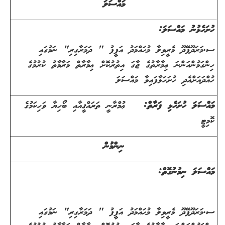
މައްސަލަ
ހުށަހެޅުނު މައްސަލަ:
ސ.މަރަދޫފޭދޫ މެރީވިލާ މުޙައްމަދު އަފީފު " ދަމަރާގިރި" ނަމުގައި
ހިންގަމުންއަންނަ ޢިމާރާތުގެ ޖާގަ އިތުރުކޮށް ޢިމާރާތް މަރާމާތު ކުރުމުގެ
ހުއްދައަށްއެދި ހުށަހަޅާފައިވާ މައްސަލަ
މައްސަލަ ހުށަހެޅި ފަރާތް:
ޢުމްރާނީ ތަރައްޤީއާއި ބޯހިޔާ ވަހިކަމުގެ
ކޮމިޓީ
ނިންމުން
މައްސަލަ ނިމުނުގޮތް:
ސ.މަރަދޫފޭދޫ މެރީވިލާ މުޙައްމަދު އަފީފު " ދަމަރާގިރި" ނަމުގައި