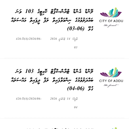
ލޭންޑް އެންޑް ޓްރާންސްޕޯޓް ކޮމިޓީގެ 103 ވަނަ
ބައްދަލުވުމުގެ ނިންމަވާފައިވާ ލަފާ ދީފައިވާ މައްސަލައާ
ގުޅޭ (06-03)
ތާރީޚް: 14 ޖެނުއަރީ 2026
426-B(4)/2026/06-
03
ލޭންޑް އެންޑް ޓްރާންސްޕޯޓް ކޮމިޓީގެ 103 ވަނަ
ބައްދަލުވުމުގެ ނިންމަވާފައިވާ ލަފާ ދީފައިވާ މައްސަލައާ
ގުޅޭ (06-04)
ތާރީޚް: 14 ޖެނުއަރީ 2026
426-B(4)/2026/06-
04