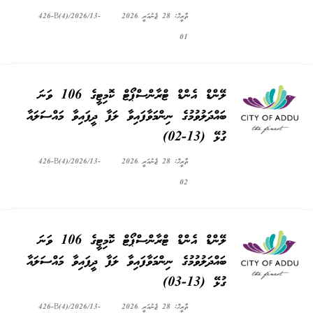
ތާރީޚް: 28 ޖެނުއަރީ 2026
426-B(4)/2026/13-
01
ލޭންޑް އެންޑް ޓްރާންސްޕޯޓް ކޮމިޓީގެ 106 ވަނަ
ބައްދަލުވުމުގެ ނިންމަވާފައިވާ ލަފާ ދީފައިވާ މައްސަލައާ
ގުޅޭ (13-02)
ތާރީޚް: 28 ޖެނުއަރީ 2026
426-B(4)/2026/13-
02
ލޭންޑް އެންޑް ޓްރާންސްޕޯޓް ކޮމިޓީގެ 106 ވަނަ
ބައްދަލުވުމުގެ ނިންމަވާފައިވާ ލަފާ ދީފައިވާ މައްސަލައާ
ގުޅޭ (13-03)
ތާރީޚް: 28 ޖެނުއަރީ 2026
426-B(4)/2026/13-