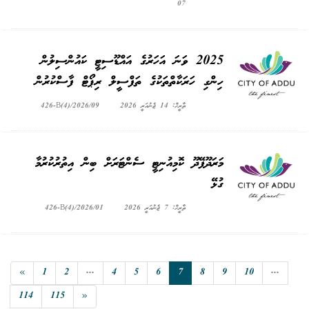
07
2025 ވަނަ އަހަރުގެ އައްޑޫސިޓީ ކައުންސިލުން
ހިންގި ހަރަކާތްތަކުގެ ތަފްސީލް ރިޕޯޓް ފާސްކުރުން
ތާރީޚް: 14 ޖެނުއަރީ 2026
426-B(4)/2026/09
މަރަދޫފޭދޫ ކޮމިއުނިޓީ ސެންޓަރަށް ބިން އިތުރުކުރުމާ
ގުޅޭ
ތާރީޚް: 7 ޖެނުއަރީ 2026
426-B(4)/2026/01
«
1
2
...
4
5
6
7
8
9
10
...
114
115
»