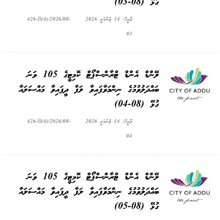
ގުޅޭ (08-03)
ތާރީޚް: 14 ޖެނުއަރީ 2026
426-B(4)/2026/08-
03
ލޭންޑް އެންޑް ޓްރާންސްޕޯޓް ކޮމިޓީގެ 105 ވަނަ
ބައްދަލުވުމުގެ ނިންމަވާފައިވާ ލަފާ ދީފައިވާ މައްސަލައާ
ގުޅޭ (08-04)
ތާރީޚް: 14 ޖެނުއަރީ 2026
426-B(4)/2026/08-
04
ލޭންޑް އެންޑް ޓްރާންސްޕޯޓް ކޮމިޓީގެ 105 ވަނަ
ބައްދަލުވުމުގެ ނިންމަވާފައިވާ ލަފާ ދީފައިވާ މައްސަލައާ
ގުޅޭ (08-05)