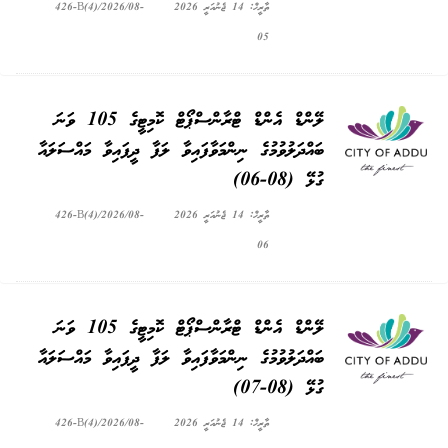
ތާރީޚް: 14 ޖެނުއަރީ 2026
426-B(4)/2026/08-
05
ލޭންޑް އެންޑް ޓްރާންސްޕޯޓް ކޮމިޓީގެ 105 ވަނަ
ބައްދަލުވުމުގެ ނިންމަވާފައިވާ ލަފާ ދީފައިވާ މައްސަލައާ
ގުޅޭ (08-06)
ތާރީޚް: 14 ޖެނުއަރީ 2026
426-B(4)/2026/08-
06
ލޭންޑް އެންޑް ޓްރާންސްޕޯޓް ކޮމިޓީގެ 105 ވަނަ
ބައްދަލުވުމުގެ ނިންމަވާފައިވާ ލަފާ ދީފައިވާ މައްސަލައާ
ގުޅޭ (08-07)
ތާރީޚް: 14 ޖެނުއަރީ 2026
426-B(4)/2026/08-