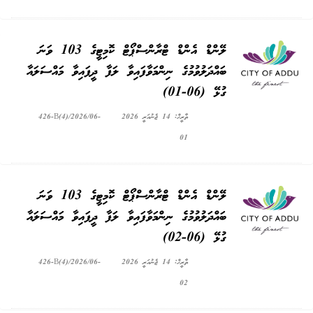
ލޭންޑް އެންޑް ޓްރާންސްޕޯޓް ކޮމިޓީގެ 103 ވަނަ
ބައްދަލުވުމުގެ ނިންމަވާފައިވާ ލަފާ ދީފައިވާ މައްސަލައާ
ގުޅޭ (06-01)
ތާރީޚް: 14 ޖެނުއަރީ 2026
426-B(4)/2026/06-
01
ލޭންޑް އެންޑް ޓްރާންސްޕޯޓް ކޮމިޓީގެ 103 ވަނަ
ބައްދަލުވުމުގެ ނިންމަވާފައިވާ ލަފާ ދީފައިވާ މައްސަލައާ
ގުޅޭ (06-02)
ތާރީޚް: 14 ޖެނުއަރީ 2026
426-B(4)/2026/06-
02