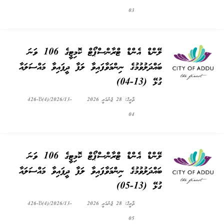
03
ލޭންޑް އެންޑް ޓްރާންސްޕޯޓް ކޮމިޓީގެ 106 ވަނަ
ބައްދަލުވުމުގެ ނިންމަވާފައިވާ ލަފާ ދީފައިވާ މައްސަލައާ
ގުޅޭ (13-04)
ތާރީޚް: 28 ޖެނުއަރީ 2026
426-B(4)/2026/13-
04
ލޭންޑް އެންޑް ޓްރާންސްޕޯޓް ކޮމިޓީގެ 106 ވަނަ
ބައްދަލުވުމުގެ ނިންމަވާފައިވާ ލަފާ ދީފައިވާ މައްސަލައާ
ގުޅޭ (13-05)
ތާރީޚް: 28 ޖެނުއަރީ 2026
426-B(4)/2026/13-
05