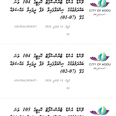
ލޭންޑް އެންޑް ޓްރާންސްޕޯޓް ކޮމިޓީގެ 104 ވަނަ
ބައްދަލުވުމުގެ ނިންމަވާފައިވާ ލަފާ ދީފައިވާ މައްސަލައާ
ގުޅޭ (07-01)
ތާރީޚް: 14 ޖެނުއަރީ 2026
426-B(4)/2026/07-
01
ލޭންޑް އެންޑް ޓްރާންސްޕޯޓް ކޮމިޓީގެ 104 ވަނަ
ބައްދަލުވުމުގެ ނިންމަވާފައިވާ ލަފާ ދީފައިވާ މައްސަލައާ
ގުޅޭ (07-02)
ތާރީޚް: 14 ޖެނުއަރީ 2026
426-B(4)/2026/07-
02
ލޭންޑް އެންޑް ޓްރާންސްޕޯޓް ކޮމިޓީގެ 105 ވަނަ