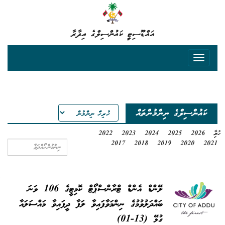
އައްޑޫސިޓީ ކައުންސިލްގެ އިދާރާ
ކައުންސިލްގެ ނިންމުންތައް
ހުރިހާ
2026
2025
2024
2023
2022
2017
2018
2019
2020
2021
ލޭންޑް އެންޑް ޓްރާންސްޕޯޓް ކޮމިޓީގެ 106 ވަނަ
ބައްދަލުވުމުގެ ނިންމަވާފައިވާ ލަފާ ދީފައިވާ މައްސަލައާ
ގުޅޭ (13-01)