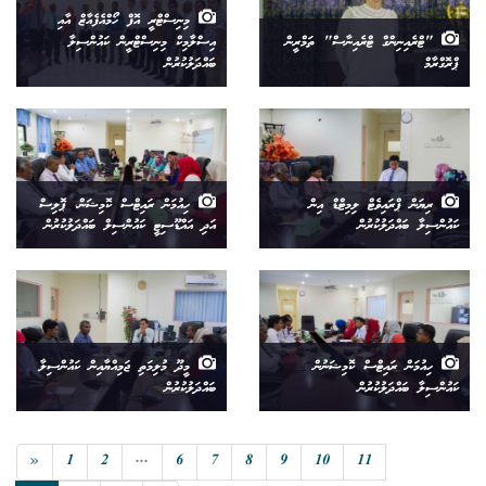
މިނިސްޓްރީ އޮފް ހޯމްއެފެއާޒް އާއި
"ޓްރެއިނިންގް ޓްރެއިނާސް" ތަމްރީން
އިސްލާމިކް މިނިސްޓްރީން ކައުންސިލާ
ޕްރޮގްރާމް
ބައްދަލުކުރުން
ރިޔަން ޕްރައިވެޓް ލިމިޓްޑް އިން
ހިއުމަން ރައިޓްސް ކޮމިޝަން، ޕޮލިސް
ކައުންސިލާ ބައްދަލުކުރުން
އަދި އައްޑޫސިޓީ ކައުންސިލް ބައްދަލުކުރުން
ހިއުމަން ރައިޓްސް ކޮމިޝަނުން
މީދޫ މުލިމަތި ޖަމިއްޔާއިން ކައުންސިލާ
ކައުންސިލާ ބައްދަލުކުރުން
ބައްދަލުކުރުން
«
1
2
...
6
7
8
9
10
11