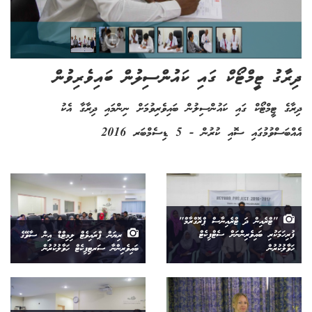
ދިރާގު ޓީމްޓޯކް ގައި ކައުންސިލުން ބައިވެރިވުން
ދިރާގެ ޓީމްޓޯކް ގައި ކައުންސިލުން ބައިވެރިވުމަށް ނިންމައި ދިރާގާ އެކު
އެއްބަސްވުމުގައި ސޮއި ކުރުން - 5 ޑިސެމްބަރ 2016
"ޓްރެއިން ދަ ޓްރެއިނާސް ޕްރޮގްރާމް"
ފުރިހަމަކުރި ބައިވެރިންނަށް ސެޓްފިކެޓް
ރިޔަން ޕްރައިވެޓް ލިމިޓްޑް އިން ސާވޭގެ
ހަވާލުކުރުން
ބައިވެރިންނާ ސަރޓިފިކެޓް ހަވާލުކުރުން