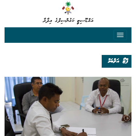
އައްޑޫސިޓީ ކައުންސިލްގެ އިދާރާ
ފޮޓޯ އަލްބަމް