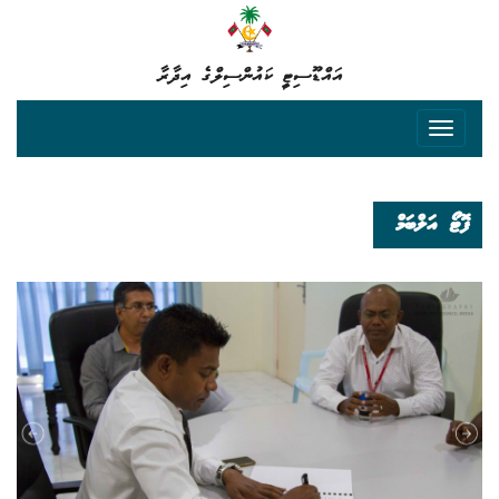
އައްޑޫސިޓީ ކައުންސިލްގެ އިދާރާ
ފޮޓޯ އަލްބަމް