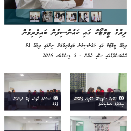
ދިރާގު ޓީމްޓޯކް ގައި ކައުންސިލުން ބައިވެރިވުން
ދިރާގެ ޓީމްޓޯކް ގައި ކައުންސިލުން ބައިވެރިވުމަށް ނިންމައި ދިރާގާ އެކު
އެއްބަސްވުމުގައި ސޮއި ކުރުން - 5 ޑިސެމްބަރ 2016
ޕަބްލިކް ސްޕީކިންގް ތަމްރީނު ޕްރޮގްރާމު
ނެޝަނަލް ރޯވިންގ ޓީމް ޗައިނާއަށް
ނިންމުމުގެ ރަސްމިއްޔާތު
ފުރުން