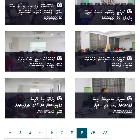
ޝަންގްރިއްލާ ވިލިނގިލި ރިސޯޓް އެންޑް
ޑެޕިއުޓީ ޑިރެކްޓަރ ހަސަން ލަތީފުގެ
ސްޕާގެ ޖެނެރަލް މެނޭޖަރ ކައުންސިލާ
ޚިދުމަތުގެ އަގު ވަޒަންކުރުން
ބައްދަލުކުރެއްވުން
'ވަޒީފާގެ މަސްޢޫލިއްޔަތު ދެނަގަތުން'
ފުވައްމުލަކު ސިޓީ ކައުންސިލުން
ތަމްރީނު ޕްރޮގްރާމް
އައްޑޫސިޓީއަށް ޒިޔާރަތްކުރުން
ސިވިލް ސަރވިސްގެ އިސް
ޑިޕްލޮމާ އިން އޮފީސް
މުވައްޒަފުންނާ ޑރ. ޢަލީ ޝަމީމުް
އެޑްމިނިސްޓްރޭޝަން ކޯހުގެ ބައިވެރިންނަށް
ބައްދަލުކުރެއްވުން
ބޭއްވި އޮރިއެންޓޭޝަން
«
1
2
...
6
7
8
9
10
11