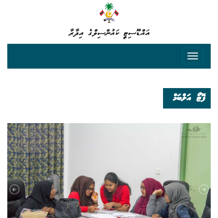
އައްޑޫސިޓީ ކައުންސިލްގެ އިދާރާ
ފޮޓޯ އަލްބަމް