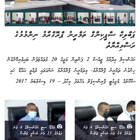
ޕަބްލިކް ސްޕީކިންގް ތަމްރީނު ޕްރޮގްރާމު ނިންމުމުގެ
ރަސްމިއްޔާތު
ކައުންސިލް އިދާރާގެ ޖީއެސް 2 ފަންތިން މަތީގެ 20 މުވައްޒަފުން ބައިވެރިކޮށްގެން
ހިންގުނު ތަމްރީނު ޕްރޮގްރާމު. މިތަމްރީނު ޕްރޮގްރާމު ނަންގަވައި ދެއްވީ އައްޑޫ ހައި
ސްކޫލުގެ ޑެޕިއުޓީ ޕްރިންސިޕަލް އަޙްމަދު މިހާދު - 19 ޑިސެމްބަރު 2017
އައްޑޫ ސިޓީ ކައުންސިލްގެ 4 ވަނަ
އައްޑޫ ސިޓީ ކައުންސިލްގެ 4 ވަނަ
ދައުރުގެ 14 ވަނަ ރަސްމީ ޖަލްސާ
ދައުރުގެ 13 ވަނަ ރަސްމީ ޖަލްސާ