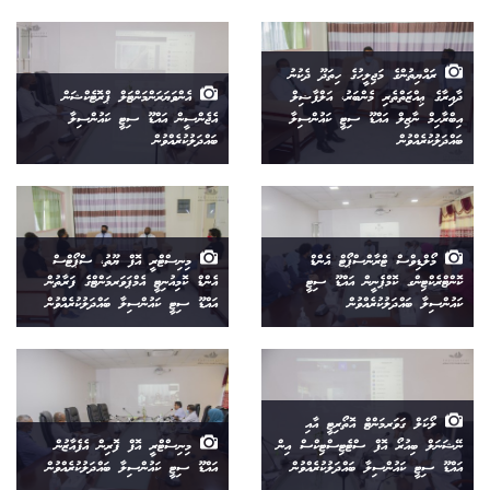
ރައްޔިތުންގެ މަޖިލީހުގެ ހިތަދޫ ދެކުނު
ދާއިރާގެ ޢިއްޒަތްތެރި މެންބަރު، އަލްފާޟިލް
އެންވަޔަރަންމަންޓަލް ޕްރޮޓެކްޝަން
އިބްރާހިމް ނާޒިލް އައްޑޫ ސިޓީ ކައުންސިލާ
އެޖެންސީން އައްޑޫ ސިޓީ ކައުންސިލާ
ބައްދަލުކުރެއްވުން
ބައްދަލުކުރެއްވުން
މޯލްޑިވްސް ޓްރާންސްޕޯޓް އެންޑް
މިނިސްޓްރީ އޮފް ޔޫތު، ސްޕޯޓްސް
ކޮންޓްރެކްޓިންގ ކޮމްޕެނީން އައްޑޫ ސިޓީ
އެންޑް ކޮމިއުނިޓީ އެމްޕަވަރމަންޓްގެ ފަރާތުން
ކައުންސިލާ ބައްދަލުކުރެއްވުން
އައްޑޫ ސިޓީ ކައުންސިލާ ބައްދަލުކުރެއްވުން
ލޯކަލް ގަވަރމަންޓް އޮތޯރިޓީ އާއި
ނޭޝަނަލް ބިއުރޯ އޮފް ސްޓެޓިސްޓިކްސް އިން
މިނިސްޓްރީ އޮފް ފޮރިން އެފެއާޒުން
އައްޑޫ ސިޓީ ކައުންސިލާ ބައްދަލުކުރެއްވުން
އައްޑޫ ސިޓީ ކައުންސިލާ ބައްދަލުކުރެއްވުން