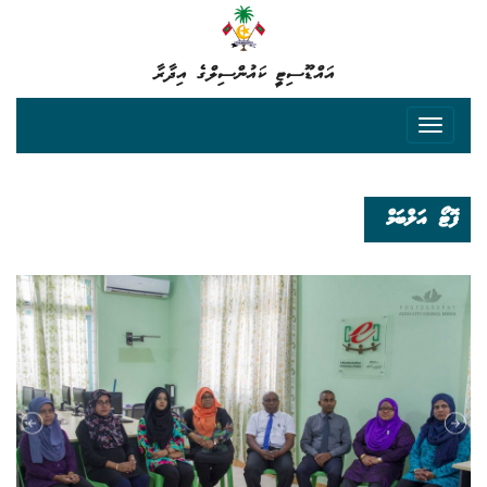
އައްޑޫސިޓީ ކައުންސިލްގެ އިދާރާ
ފޮޓޯ އަލްބަމް