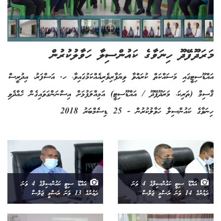
މަރަދޫފޭދޫ ހިނަވާގެ ކައުންސިލާ ހަވާލުކުރުން
އައްޑޫސިޓީގައި މަސައްކަތް ކުރައްވާ ވިޔަފާރިވެރިއެއްކަމުގައިވާ، ހ. އަސްފަރު، އިދުރީސް
ޤާސިމް (ތަރިކަ، މަރަދޫފޭދޫ / އައްޑޫސިޓީ) އަމިއްލަފުޅަށް އިސްނަންގަވައިގެން ހެއްދެވި
ހިނަވާގެ ކައުންސިލާ ހަވާލުކުރުން - 25 ޑިސެމްބަރު 2018
އައްޑޫ ސިޓީ ކައުންސިލްގެ 4 ވަނަ
އައްޑޫ ސިޓީ ކައުންސިލްގެ 4 ވަނަ
ދައުރުގެ 14 ވަނަ ރަސްމީ ޖަލްސާ
ދައުރުގެ 13 ވަނަ ރަސްމީ ޖަލްސާ