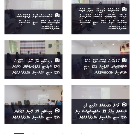
ރައްޔިތުންގެ މަޖިލީހުގެ ހިތަދޫ ދެކުނު
ދާއިރާގެ ޢިއްޒަތްތެރި މެންބަރު، އަލްފާޟިލް
އެންވަޔަރަންމަންޓަލް ޕްރޮޓެކްޝަން
އިބްރާހިމް ނާޒިލް އައްޑޫ ސިޓީ ކައުންސިލާ
އެޖެންސީން އައްޑޫ ސިޓީ ކައުންސިލާ
ބައްދަލުކުރެއްވުން
ބައްދަލުކުރެއްވުން
މޯލްޑިވްސް ޓްރާންސްޕޯޓް އެންޑް
މިނިސްޓްރީ އޮފް ޔޫތު، ސްޕޯޓްސް
ކޮންޓްރެކްޓިންގ ކޮމްޕެނީން އައްޑޫ ސިޓީ
އެންޑް ކޮމިއުނިޓީ އެމްޕަވަރމަންޓްގެ ފަރާތުން
ކައުންސިލާ ބައްދަލުކުރެއްވުން
އައްޑޫ ސިޓީ ކައުންސިލާ ބައްދަލުކުރެއްވުން
ލޯކަލް ގަވަރމަންޓް އޮތޯރިޓީ އާއި
ނޭޝަނަލް ބިއުރޯ އޮފް ސްޓެޓިސްޓިކްސް އިން
މިނިސްޓްރީ އޮފް ފޮރިން އެފެއާޒުން
އައްޑޫ ސިޓީ ކައުންސިލާ ބައްދަލުކުރެއްވުން
އައްޑޫ ސިޓީ ކައުންސިލާ ބައްދަލުކުރެއްވުން