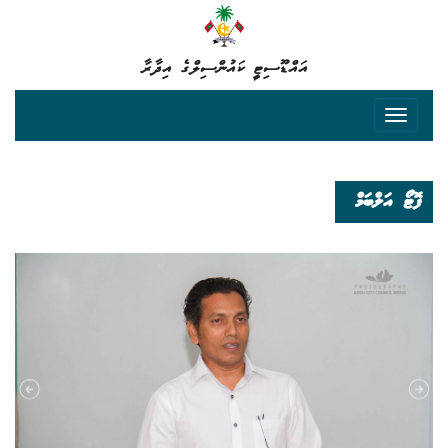
އައްޑޫސިޓީ ކައުންސިލްގެ އިދާރާ
ފޮޓޯ އަލްބަމް