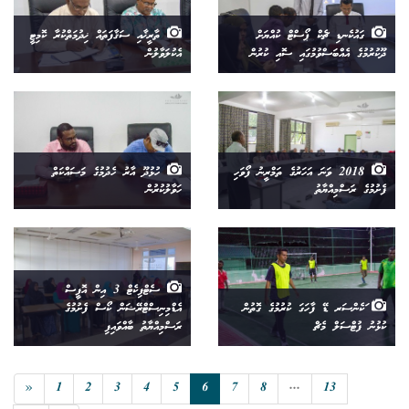
ގައުކެނޑި ޗެކް ޕޯސްޓް ކުއްޔަށް
ތާރީޚާއި ސަޤާފަތައް ޚިދުމަތްކުރާ ކޮމިޓީ
ދޫކުރުމުގެ އެއްބަސްވުމުގައި ސޮއި ކުރުން
އެކުލަވާލުން
2018 ވަނަ އަހަރުގެ ތަމްރީނު ފޯވަހި
ހުޅުދޫ އާރު ހެދުމުގެ މަސައްކަތް
ފެށުމުގެ ރަސްމިއްޔާތު
ހަވާލުކުރުން
ސެޓްފިކެޓް 3 އިން އޮފީސް
ަކެންސަރ ޑޭ ފާހަގަ ކުރުމުގެ ގޮތުން
އެޑްމިނިސްޓްރޭޝަން ކޯސް ފެށުމުގެ
ކުޅުނު ފުޓްސަލް މެޗް
ރަސްމިއްޔާތު ބާއްވައިފި
«
1
2
3
4
5
6
7
8
...
13