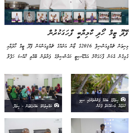
ފޭދޫ ޓީމް ހޯދި ކާމިޔާބީ ފާހަގަކުރުން
މިނިވަން ޗެމްޕިއަންޝިޕް 2016ގެ ޒޯން އަށެއްގެ ޗެމްޕިއަންކަން ފޭދޫ ޓީމް ހޯދުމާއި
ގުޅިގެން އެކަން ފާހަގަކޮށް އައްޑޫސިޓީ ކައުންސިލްގެ ފަރާތުން ބޭއްވި ޚާއްސަ ހަފްލާ
ހިތަދޫގެ ބައެއް ފަންނުތަކުގައި ސިޑި
ހެދުމުގެ މަސައްކަތް ފެށުން
ރައްޔިތުންގެ ބައްދަލުވުން - ހިތަދޫ