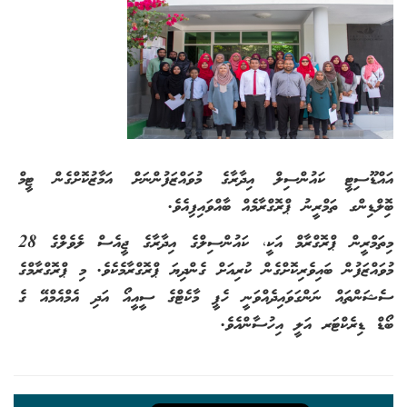
އައްޑޫސިޓީ ކައުންސިލް އިދާރާގެ މުވައްޒަފުންނަށް އަމާޒުކޮށްގެން ޓީމް
ބިޮލްޑިންގ ތަމްރީނު ޕްރޮގްރާމެއް ބާއްވައިފިއެވެ.
މިތަމްރީން ޕްރޮގްރާމް އަކީ، ކައުންސިލްގެ އިދާރާގެ ޖީއެސް ލެވެލްގެ 28
މުވައްޒަފުން ބައިވެރިކޮށްގެން ކުރިއަށް ގެންދިޔަ ޕްރޮގްރާމެކެވެ. މި ޕްރޮގްރާމްގެ
ސެޝަންތައް ނަންގަވައިދެއްވަނީ ހެޕީ މާކެޓްގެ ސީއީއޯ އަދި އެމްއެމްއޭ ގެ
ބޯޑް ޑިރެކްޓަރ އަލީ އިހުސާންއެވެ.