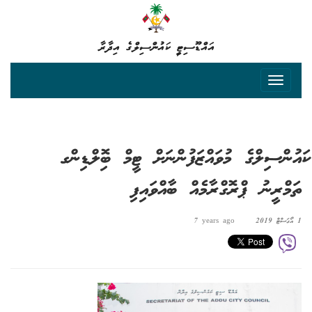
އައްޑޫސިޓީ ކައުންސިލްގެ އިދާރާ
ކައުންސިލްގެ މުވައްޒަފުންނަށް ޓީމް ބިޮލްޑިންގ
ތަމްރީނު ޕްރޮގްރާމެއް ބާއްވައިފި
1 އޯގަސްޓް 2019
7 years ago