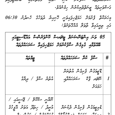
ގަސްވަށިތައް ޒީނަތްތެރިކުރުން ހިމެނެއެވެ.
މިހަރަކާތް ފެށުމަށް ހަމަޖެހިފައިވަނީ ހޮނިހިރު ދުވަހުގެ ހެނދުނު 06:30
ގައި ތިރީގައިވާ ތާވަލާ އެއްގޮތަށެވެ:
05 ވަނަ އިންޓަނޭޝަނަލް ޓީޗަރސް ކޮންފަރެންސް އައްޑޫސިޓީގައި
ބޭއްވުމާއި ގުޅިގެން ސާފުކުރުމަށް ހަމަޖެހިފައިވާ ސަރަހައްދުތައް
#
ސާފު ކުރާ ސަރަހައްދުތައް
ޓީމްތައް
ޑޭޒީމަގުން ފެށިގެން އުތުރަށް
1
ނޭޗަރ ޕާކް ސަރަހައްދާއި
އުތުރު ސާފު / ދިރާގު
ހަމައަށް
ނޫރާނީ ސްކޫލް / ޖޭސީއައި /
ޑެއިޒީމަގުން ފެށިގެން ދެކުނަށް
އުރީދު / ހިތަދޫ އަވަށު އޮފީހުގެ