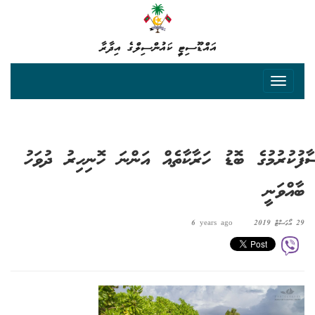
އައްޑޫސިޓީ ކައުންސިލްގެ އިދާރާ
ސާފުކުރުމުގެ ބޮޑު ހަރާކާތެއް އަންނަ ހޮނިހިރު ދުވަހު
ބާއްވަނީ
29 އޯގަސްޓް 2019
6 years ago