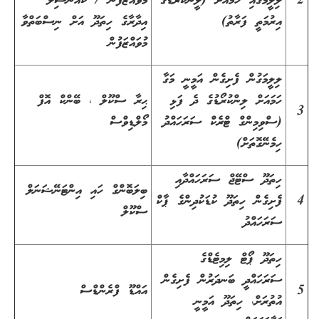
2
ލިލީމަގާއި ހަމައަށް (ލީންކުރޯޑްގެ
މުވައްޒަފުން / ކައުންސިލް
އިރުމަތީ ފަރާތު)
އިދާރާގެ ހިތަދޫ އަށް ނިސްބަތްވާ
މުވައްޒަފުން
ލިލީމަގުން ފެށިގެން އަމީނީ މަގާ
ހަމައަށް ލިންކުރޯޑުގެ ދެ ފަޅި
ޙިރާ ސްކޫލް ، ބޭންކް އޮފް
3
(ސްވިމިންގް ޓްރެކް ސަރަހައްދު
މޯލްޑިވްސް
ހިމެނޭގޮތަށް)
ހިތަދޫ ސްޓޭޖް ސަރަހައްދާއި
ބިލަބޮންގް ހައި އިންޓަނޭޝަނަލް
4
ފެށިގެން ހިތަދޫ ކުޑަކުދިންގެ ޕާކް
ސްކޫލް
ސަރަހައްދު
ހިތަދޫ ޕޯޓް ލިމިޓެޑްގެ
ސަރަހައްދީ ބަނދަރުން ފެށިގެން
5
އައްޑޫ ފްރެންޑްސް
އުތުރަށް، ހިތަދޫ އަމީނީ