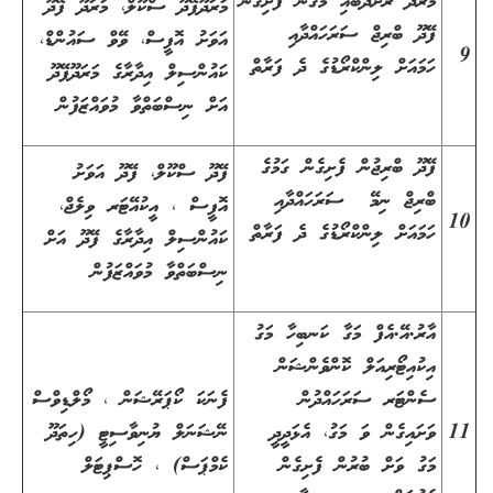
މަރަދޫ ރަށްދެބައި މަގުން ފެށިގެން
މަރަދޫފޭދޫ ސްކޫލް، މަރަދޫ ފޭދޫ
ފޭދޫ ބްރިޖް ސަރަހައްދާއި
އަވަށު އޮފީސް، ވޭވް ސައުންޑް،
9
ހަމައަށް ލިންކްރޯޑުގެ ދެ ފަރާތް
ކައުންސިލް އިދާރާގެ މަރަދޫފޭދޫ
އަށް ނިސްބަތްވާ މުވައްޒަފުން
ފޭދޫ ބްރިޖުން ފެށިގެން ގަމުގެ
ފޭދޫ ސްކޫލް، ފޭދޫ އަވަށު
ބްރިޖް ނިމޭ ސަރަހައްދާއި
އޮފީސް ، އީކުއޭޓަރ ވިލެޖް،
10
ހަމައަށް ލިންކްރޯޑުގެ ދެ ފަރާތް
ކައުންސިލް އިދާރާގެ ފޭދޫ އަށް
ނިސްބަތްވާ މުވައްޒަފުން
އާރު.އޭ.އެފް މަގާ ކަނބިހާ މަގު
އިކުއިޓޯރިއަލް ކޮންވެންޝަން
ސެންޓަރ ސަރަހައްދުން
ފެނަކަ ކޯޕަރޭޝަން ، މޯލްޑިވްސް
11
ވަށައިގެން ވަ މަގު، އެޅަދީދީ
ނޭޝަނަލް ޔުނިވާސިޓީ (ހިތަދޫ
މަގު ވަށް ބުރުން ފެށިގެން
ކެމްޕަސް) ، ހޮސްޕިޓަލް