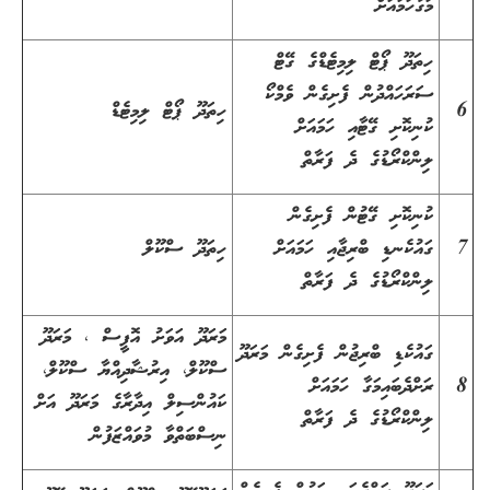
މަގާހަމައަށް
ހިތަދޫ ޕޯޓް ލިމިޓެޑްގެ ގޭޓް
ސަރަހައްދުން ފެށިގެން ވެމްކޯ
6
ހިތަދޫ ޕޯޓް ލިމިޓެޑް
ކުނިކޮށި ގޭޓާއި ހަމައަށް
ލިންކްރޯޑުގެ ދެ ފަރާތް
ކުނިކޮށި ގޭޓުން ފެށިގެން
7
ގައުކެނޑި ބްރިޖާއި ހަމައަށް
ހިތަދޫ ސްކޫލް
ލިންކްރޯޑުގެ ދެ ފަރާތް
މަރަދޫ އަވަށު އޮފީސް ، މަރަދޫ
ގައުކެޑި ބްރިޖުން ފެށިގެން މަރަދޫ
ސްކޫލް، އިރުޝާދިއްޔާ ސްކޫލް،
8
ރަށްދެބައިމަގާ ހަމައަށް
ކައުންސިލް އިދާރާގެ މަރަދޫ އަށް
ލިންކްރޯޑުގެ ދެ ފަރާތް
ނިސްބަތްވާ މުވައްޒަފުން