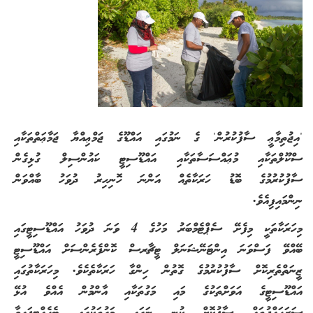
'އިޖުތިމާޢީ ސާފުކުރުން' ގެ ނަމުގައި އައްޑޫގެ ޖަމްޢިއްޔާ ޖަމާޢަތްތަކާއި
ސްކޫލްތަކާއި މުޢައްސަސާތަކާއި އައްޑޫސިޓީ ކައުންސިލް ގުޅިގެން
ސާފުކުރުމުގެ ބޮޑު ހަރަކާތެއް އަންނަ ހޮނިހިރު ދުވަހު ބާއްވަން
ނިންމައިފިއެވެ.
މިހަރަކާތަކީ މިފެށޭ ސެޕްޓެމްބަރު މަހުގެ 4 ވަނަ ދުވަހު އައްޑޫސިޓީގައި
ބޭއްވޭ ފަސްވަނަ އިންޓަނޭޝަނަލް ޓީޗާރސް ކޮންފެރެންސަށް އައްޑޫސިޓީ
ޒީނަތްތެރިކޮށް ސާފުކުރުމުގެ ގޮތުން ހިންގާ ހަރަކާތެކެވެ. މިހަރަކާތުގައި
އައްޑޫސިޓީގެ އަވަށްތަކުގެ މައި މަގުތަކާއި އާންމުން އެއްވެ އުޅޭ
ސަރަހައްދުތައް ސާފުކޮށް ކުނި ނަގައި މަގުތަކުގައި ބެހެއްޓިފައިވާ