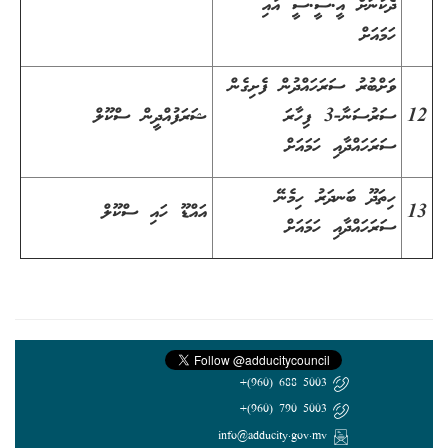
ދެކުނަށް އީ.ސީ.ސީ އާއި
ހަމައަށް
ވަށްބުރު ސަރަހައްދުން ފެށިގެން
12
ސަރުސަނާ-3 ފިހާރަ
ޝަރަފުއްދީން ސްކޫލް
ސަރަހައްދާއި ހަމައަށް
ހިތަދޫ ބަނދަރު ހިމެނޭ
13
އައްޑޫ ހައި ސްކޫލް
ސަރަހައްދާއި ހަމައަށް
5003 688 (960)+
5003 790 (960)+
info@adducity.gov.mv