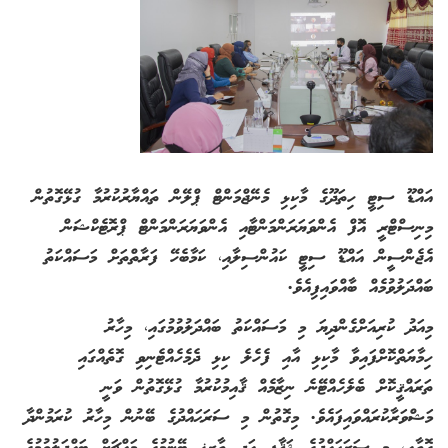
އައްޑޫ ސިޓީ ހިތަދޫގެ މާކިޅި މެނޭޖްމަންޓް ޕްލޭން ތައްޔާރުކުރުމާ ގުޅޭގޮތުން
މިނިސްޓްރީ އޮފް އެންވަޔަރަންމަންޓާއި އެންވަޔަރަންމަންޓް ޕްރޮޓެކްޝަން
އެޖެންސީން އައްޑޫ ސިޓީ ކައުންސިލާއި، ކަމާބެހޭ ފަރާތްތަށް މަސައްކަތު
ބައްދަލުވުމެއް ބާއްވައިފިއެވެ.
މިއަދު ކުރިއަށްގެންދިޔަ މި މަސައްކަތު ބައްދަލުވުމުގައި، މިހާރު
ހިމާޔަތްކޮށްފައިވާ މާކިޅި އާއި ފެހެލެ ކިޅި ދެމެހެއްޓެނިވި ގޮތެއްގައި
ތަރައްޤީކޮށް ބެލެހެއްޓޭނެ ނިޒާމެއް ޤާއިމުކުރުމާ ގުޅޭގޮތުން ވަނީ
މަޝްވަރާކުރައްވައިފައެވެ. މިގޮތުން މި ސަރަޙައްދުގެ ބޭނުން މިހާރު ކުރަމުންދާ
ގޮތާއި، މި ސަރަޙައްދުގެ ޘަޤާފީ އަދި ތާރީޚީ ބޭނުމުގެ މައްޗަށް ބައްދަލުވުމުގެ