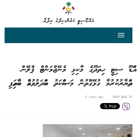
އައްޑޫސިޓީ ކައުންސިލްގެ އިދާރާ
އައްޑޫ ސިޓީ ހިތަދޫގެ މާކިޅި މެނޭޖްމަންޓް ޕްލޭން
ތައްޔާރުކުރުމާ ގުޅޭގޮތުން މަސައްކަތު ބައްދަލުވުމެއް ބާއްވައިފި
22 މާރޗް 2021
5 years ago