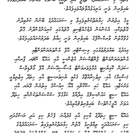
ބައިވެރިން ވަނީ އަލިއަޅުއްވާލައްވައިފައެވެ.
މީގެ އިތުރުން، ހިމާޔަތްކުރެވިފައިވާ މި ސަރަޙައްދުގެ ބޭނުން ކުރެވިދާނެ
ގޮތްތަކާއި، އެކަންކަން ދެމެހެއްޓެނިވި ގޮތެއްގައި ކުރިއަށްގެންދާނެ ގޮތާ
ގުޅޭގޮތުން ވާރކްޝޮޕްގެ ބައިވެރިން ވަނީ ޚިޔާލު ބަދަލުކުރައްވައިފައެވެ.
މިއަދުގެ ބައްދަލުވުމުގައި މިނިސްޓްރީ އޮފް އެންވަޔަރަންމަންޓާއި
އެންވަޔަރަންމަންޓް ޕްރޮޓެކްޝަން އެޖެންސީ އާއި އައްޑޫ ނޭޗަރ ޕާރކާއި،
ސަދަން ކޮމިޔުނިޓީ އެމްޕަވަރމަންޓް އެސޯސިއޭޝަން އޮފް މޯލްޑިވްސް
(ސްކީމް) އާއި، ދިވެހިރާއްޖޭގެ ޤަޢުމީ ޔުނިވަރސިޓީ އާއި ހިތަދޫ އިޖުތިމާޢީ
މަރުކަޒާއި، އައްޑޫ ހައި ސްކޫލާއި އޭއޯ ނިއުސްގެ އިތުރުން މޭޔަރ އާއި
އައްޑޫ ސިޓީ ކައުންސިލްގެ އިދާރާގެ ކަމާގުޅޭ ސެކްޝަންތަކުންނާއި ހިތަދޫ
އަވަށު އޮފީހުންވެސް ބައިވެރިވެލެއްވިއެވެ.
އައްޑޫ ސިޓީ ހިތަދޫގެ މާކިޅި އާއި މެދެއާރަ، ފެހެލެ ކިޅި އަދި ރަސްގެދަރި
ކިޅި ސަރަޙައްދަކީ ތިމާވެށީގެ ގޮތުން ހިމާޔަތްކުރެވިފައިވާ ސަރަޙައްދެއްގެ