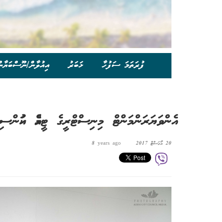
ފުރަތަމަ ސަފުހާ
ޚަބަރު
އިއުލާން/ނޫސްބަޔާނ
އެންވަޔަރަންމަންޓް މިނިސްޓްރީގެ ޓީމެއް ކައުންސިލާ ބ
20 އޯގަސްޓް 2017
8 years ago