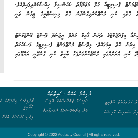
ޖްމަންޓް ފެސިލިޓީއާ ގުޅޭ މަޢުލޫމާތު ކައުންސިލާ ހިއްސާކުރެވިފައިވެއެވެ.
ވާ ގޮތާއި ކުނި މެނޭޖްކުރެވިގެންދާނެ ގޮތް މިނިސްޓްރީގެ ޓީމުން ވަނީ
ްގާ މިޕްރޮޖެކްޓްގެ ދަށުން ޤާއިމް ކުރެވޭ ރީޖަނަލް ވޭސްޓް މޭނޭޖްމަންޓް
ް އިރުން އޮތް ބިމުގައެވެ. މިވޭސްޓް މެނޭޖްމަންޓް ފެސިލިޓީގެ މަސައްކަތް
ދޭ ކުނި އެރަށެއްގައި މެނޭޖްކުރުމަށްފަހު ބާކީވާ ކުނި ގެނެވޭނީ އައްޑޫގައި
މުހިއްމު ބައެއް ސައިޓްތައް
ރައީސުލް ޖުމްހޫރިއްޔާގެ އޮފީސް
މޯލްޑިވްސް އިންލަންޑް ރެވ
ލް ގަވަރމަންޓް އޮތޯރިޓީ
އޮތޯރިޓީ
ގަން އިންޓަނޭޝަނަލް އެއަރޕޯރޓް
ިލް ސަރވިސް ކޮމިޝަން
ދިވެހިސަރުކާރުގެ ގެޒެޓް
Copyright © 2022 Adducity Council | All rights reserved.