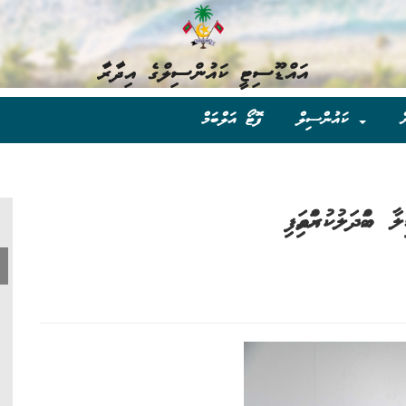
އައްޑޫސިޓީ ކައުންސިލްގެ އިދާރާ
ް
ކައުންސިލް
ފޮޓޯ އަލްބަމް
ައްދަލުކުރައްވައިފި