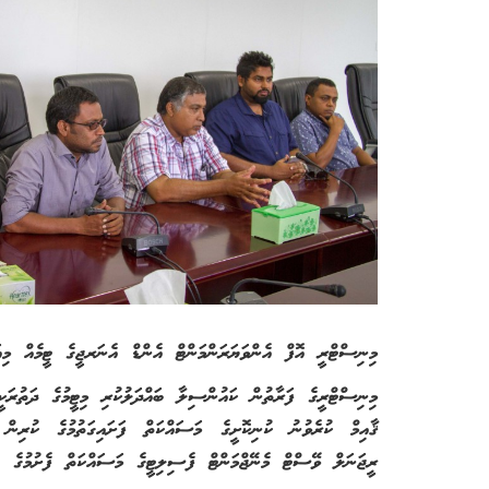
މިނިސްޓްރީ އޮފް އެންވަޔަރަންމަންޓް އެންޑް އެނަރޖީގެ ޓީމެއް މިއަ
މިނިސްޓްރީގެ ފަރާތުން ކައުންސިލާ ބައްދަލުކުރި މިޓީމުގެ ދަތުރަކ
ޤާއިމް ކުރެވުނު ކުނިކޮށީގެ މަސައްކަތް ފަށައިގަތުމުގެ ކުރިން 
ރީޖަނަލް ވޭސްޓް މެނޭޖްމަންޓް ފެސިލިޓީގެ މަސައްކަތް ފެށުމުގެ ގޮ