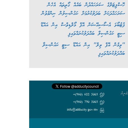
ހޮސްޕިޓަލްގެ ސަރަހައްދުން ބައެއް ގޯތިތައް އެހެން
ސަރަހައްދަކަށް ބަދަލުކުރުމަށް ކައުންސިލުން ނިންމެވުން
ފުޓުބޯޅަ އެސޯސިއޭޝަން އޮފް މޯލްޑިވްސް އިން އައްޑޫ
ސިޓީ ކައުންސިލާ ބައްދަލުކުރައްވައިފި
"ވިމެން އޮފް ވިލް" އިން އައްޑޫ ސިޓީ ކައުންސިލާ
ބައްދަލުކުރައްވައިފި
ެނިއު
5003 688 (960)+
5003 790 (960)+
info@adducity.gov.mv