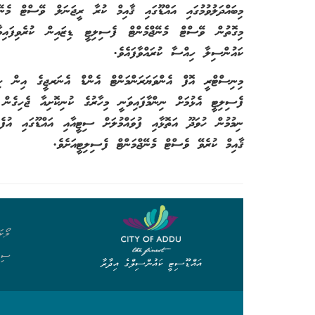
މިބައްދަލުވުމުގައި އައްޑޫގައި ޤާއިމް ކުރާ ރީޖަނަލް ވޭސްޓް މެނޭ
މިގޮތުން ވޭސްޓް މެނޭޖްމެންޓް ފެސިލިޓީ ޑިޒައިން ކުރެވިފައި
ކައުންސިލާ ހިއްސާ ކުރައްވާފައެވެ.
މިނިސްޓްރީ އޮފް އެންވަޔަރަންމަންޓް އެންޑް އެނަރޖީގެ އިން ހިނ
ފެސިލިޓީ އެޅުމަށް ނިންމާފައިވަނީ މިހާރުގެ ކުނިކޮށިއާ ޖެހިގެނ
ނިމުމުން ހުވަދޫ އަތޮޅާއި ފުވައްމުލަށް ސިޓީއާއި އައްޑޫގައި އުފެ
ޤާއިމް ކުރެވޭ ވެސްޓް މެނޭޖްމަންޓް ފެސިލިޓީއަށެވެ.
ލޯކަ
ސިވ
އައްޑޫސިޓީ ކައުންސިލްގެ އިދާރާ