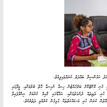
ދު ކައުންސިލާ ބައްދަލު ކުރައްވައިފިއެވެ.
ީ ކުނި މޭނޭޖްކޮށް ބަލެހެއްޓުން ހިނގާ ނުހިނގާ ގޮތް ބެލުމަށާއި، މީދޫގައި
ހުރި ދަތިތައް ދެނެގަތުމަށާއި، އައްޑޫގައި ޤާއިމް ކުރުމަށް ނިންމާފައިވާ
ތުން ކުރަން ހުރި މަސައްކަތްތަކާ ގުޅިގެން ކުރެއްވި ދަތުރެކެވެ.