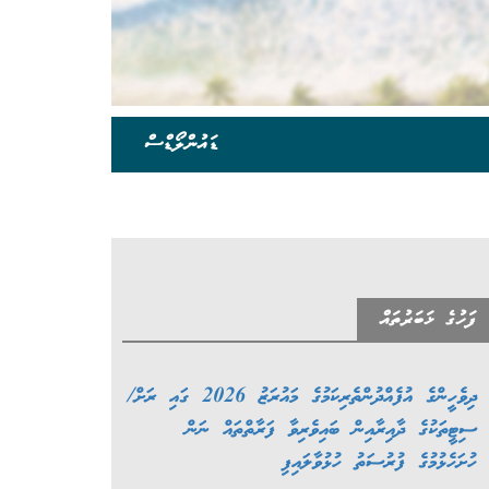
ޑައުންލޯޑްސް
ފަހުގެ ޚަބަރުތައް
ދިވެހީންގެ އުފެއްދުންތެރިކަމުގެ މައުރަޒު 2026 ގައި ރަށް/
ސިޓީތަކުގެ ދާއިރާއިން ބައިވެރިވާ ފަރާތްތައް ނަން
ހުށަހެޅުމުގެ ފުރުސަތު ހުޅުވާލައިފި