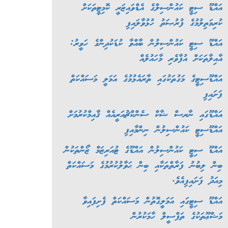
އައްޑޫ ސިޓީ ކައުންސިލްގެ އެޑްވައިޒަރީ ކޮމިޓީތަކަށް
ކުރިމަތިލުމުގެ ފުރުޞަތު ހުޅުވާލައިފި
އައްޑޫ ސިޓީ ކައުންސިލުން ބާއްވާ ކުޑަކުދިންގެ ހަވީރު:
އާއިލާތަކަށް އުފާވެރި މާހައުލެއް
އައްޑޫސިޓީގެ މަގުތަކުގައި ތާރައެޅުމުގެ އަމަލީ މަސައްކަތް
ފަށައިފި
އައްޑޫގައި ނާރސް ޝާކް ސެންކްޗުއަރީއެއް ޤާއިމްކުރުމަށް
އައްޑޫސިޓީ ކައުންސިލުން ނިންމާއިފި
އައްޑޫ ސިޓީ ކައުންސިލުން އައްޑޫގެ ޓުއަރިޒަމް ޒޯންތަކުން
ބިން ލިބުނު ފަރާތްތަކާއި ބިން ޙަވާލުކުރުމުގެ މަސައްކަތް
މިއަދު ފަށައިފިއެވެ.
އައްޑޫ ސިޓީގައި އަމަލީގޮތުން މަސައްކަތް ފެށިފައިވާ
މަޝްޢޫތަކުގެ ތަފްސީލް ހާމަކުރުން