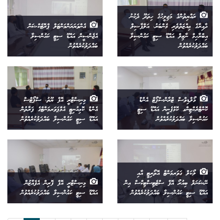
ރައްޔިތުންގެ މަޖިލީހުގެ ހިތަދޫ ދެކުނު
ދާއިރާގެ ޢިއްޒަތްތެރި މެންބަރު، އަލްފާޟިލް
އެންވަޔަރަންމަންޓަލް ޕްރޮޓެކްޝަން
އިބްރާހިމް ނާޒިލް އައްޑޫ ސިޓީ ކައުންސިލާ
އެޖެންސީން އައްޑޫ ސިޓީ ކައުންސިލާ
ބައްދަލުކުރެއްވުން
ބައްދަލުކުރެއްވުން
މޯލްޑިވްސް ޓްރާންސްޕޯޓް އެންޑް
މިނިސްޓްރީ އޮފް ޔޫތު، ސްޕޯޓްސް
ކޮންޓްރެކްޓިންގ ކޮމްޕެނީން އައްޑޫ ސިޓީ
އެންޑް ކޮމިއުނިޓީ އެމްޕަވަރމަންޓްގެ ފަރާތުން
ކައުންސިލާ ބައްދަލުކުރެއްވުން
އައްޑޫ ސިޓީ ކައުންސިލާ ބައްދަލުކުރެއްވުން
ލޯކަލް ގަވަރމަންޓް އޮތޯރިޓީ އާއި
ނޭޝަނަލް ބިއުރޯ އޮފް ސްޓެޓިސްޓިކްސް އިން
މިނިސްޓްރީ އޮފް ފޮރިން އެފެއާޒުން
އައްޑޫ ސިޓީ ކައުންސިލާ ބައްދަލުކުރެއްވުން
އައްޑޫ ސިޓީ ކައުންސިލާ ބައްދަލުކުރެއްވުން