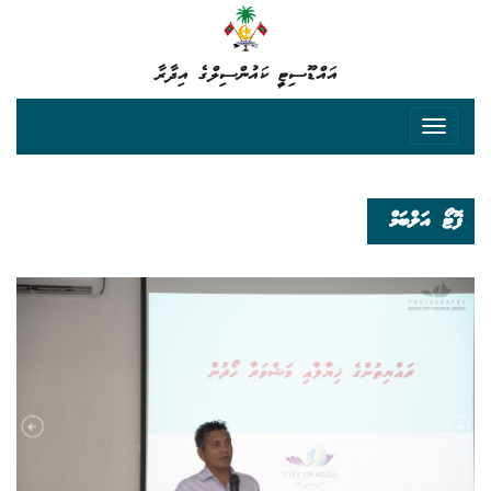
އައްޑޫސިޓީ ކައުންސިލްގެ އިދާރާ
ފޮޓޯ އަލްބަމް