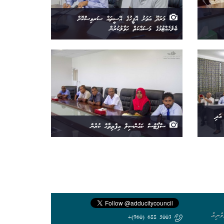
މަރަދޫ އަވަށު އޮފީހުގެ އޭސީތައް ސަރވިސްކޮށް
ބެލެހެއްޓުމުގެ މަސައްކަތް ހަވާލުކުރުން
ވެމްބަރު އަދި
ސްޕޯޓްސް ކައުންސިލް އިފްތިތާޙް ކުރުން
ެނިއު
5003 688 (960)+