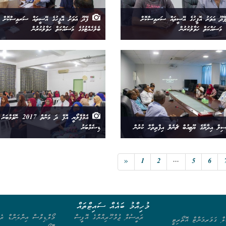
ޭދޫ އަވަށު އޮފީހުގެ އޭސީތައް ސަރވިސްކޮށް
ފޭދޫ އަވަށު އޮފީހުގެ އޭސީތައް ސަރވިސްކޮށް
ެ މަސައްކަތް ހަވާލުކުރުން
ބެލެހެއްޓުމުގެ މަސައްކަތް ހަވާލުކުރުން
އެމްޕްލޯޔީ އޮފް ދަ މަންތް 2017 ނޮ
ިލް އިދާރާގެ ޔޫޓިއުބް ޗެނެލް އިފްތިތާޙް ކުރުން
ޑިސެމްބަރު
«
1
2
...
5
6
މުހިއްމު ބައެއް ސައިޓްތައް
ރައީސުލް ޖުމްހޫރިއްޔާގެ އޮފީސް
މޯލްޑިވްސް އިންލަންޑް ރެވ
ލް ގަވަރމަންޓް އޮތޯރިޓީ