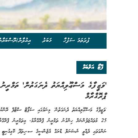
ފުރަތަމަ ސަފުހާ
ޚަބަރު
އިއުލާން/ނޫސްބަޔާނ
ފޮޓޯ އަލްބަމް
'ވަޒީފާގެ މަސްޢޫލިއްޔަތު ދެނަގަތުން' ތަމްރީނު
ޕްރޮގްރާމް
'ވަޒީފާގެ މަސްޢޫލިއްޔަތު ދެނަގަތުން' މިނަމުގައި ސަޕޯޓް ސްޓާފް ރޭންކުގ
25 މުވައްޒަފުންނަށް ހިންގުނު ތަމްރީނު ޕްރޮގްރާމު. މިތަމްރީނު ޕްރޮގްރާ
ނަންގަވައި ދެއްވީ ނެޝަނަލް ޑްރަގް އެޖެންސީގެ ސ.ހިތަދޫ ކޮމިއުނިޓީ