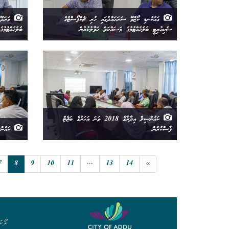
ގައުކެނޑި ކޯޒްވޭ ސަރަހައްދުގައި ހުރި ޗެކްޕޯސްޓުގެ
މަރަދޫފ
ސެކިއުރިޓީ ބެލެހެއްޓުމުގެ މަސައްކަތް ހަވާލުކުރުން
ބެލެހެއްޓުމުގ
ކައުންސިލް އިދާރާގެ 2018 ވަނަ އަހަރުގެ ބަޖެޓް
ފާސްކުރުން
ކައުންސ
7
8
9
10
11
...
13
14
»
ލޯކަ