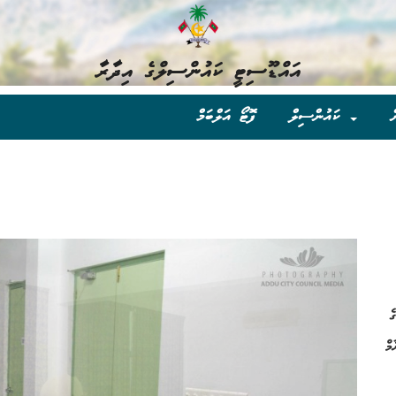
އައްޑޫސިޓީ ކައުންސިލްގެ އިދާރާ
ް
ކައުންސިލް
ފޮޓޯ އަލްބަމް
ެ
މް