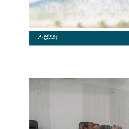
ޑައުންލޯޑްސް