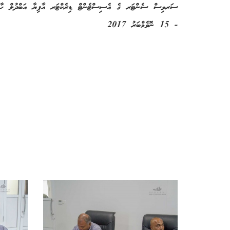
ސަރވިސް ސެންޓަރ ގެ އެސިސްޓެންޓް ޑިރެކްޓަރ އާފިޔާ އަބްދުލް ހާދ
- 15 ނޮވެމްބަރު 2017