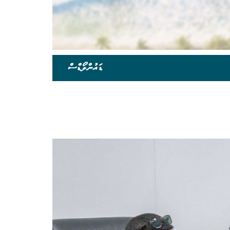
ޑައުންލޯޑްސް