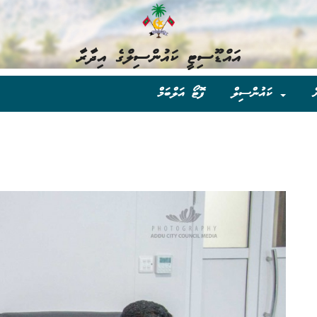
އައްޑޫސިޓީ ކައުންސިލްގެ އިދާރާ
ް
ކައުންސިލް
ފޮޓޯ އަލްބަމް