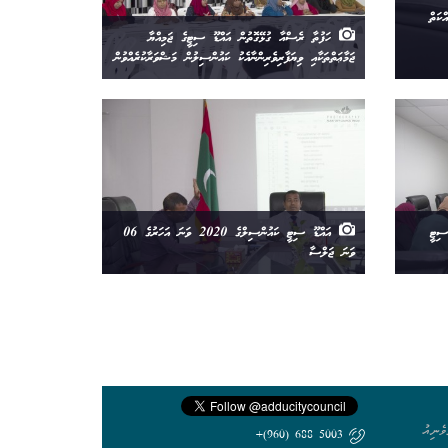
ކަތް
ހަފުތާ ރެސްއާ ގުޅޭގޮތުން އައްޑޫ ސިޓީގެ ޖަމިއްޔާ
ޖަމާޢަތްތަކާއި ވިޔަފާރިވެރިންނާއެކު ކައުންސިލުން މަޝްވަރާކުރެއްވުން
ސިޓީ
އައްޑޫ ސިޓީ ކައުންސިލްގެ 2020 ވަނަ އަހަރުގެ 06
ވަނަ ޖަލްސާ
ެނިއު
5003 688 (960)+