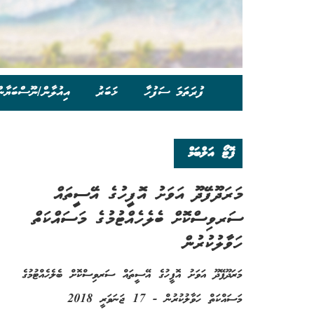
ފުރަތަމަ ސަފުހާ
ޚަބަރު
އިއުލާން/ނޫސްބަޔާނ
ފޮޓޯ އަލްބަމް
މަރަދޫފޭދޫ އަވަށު އޮފީހުގެ އޭސީތައް
ސަރވިސްކޮށް ބެލެހެއްޓުމުގެ މަސައްކަތް
ހަވާލުކުރުން
މަރަދޫފޭދޫ އަވަށު އޮފީހުގެ އޭސީތައް ސަރވިސްކޮށް ބެލެހެއްޓުމުގެ
މަސައްކަތް ހަވާލުކުރުން - 17 ޖަނަވަރީ 2018