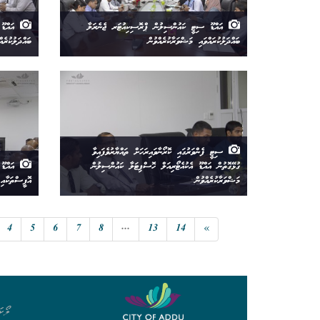
އައްޑޫ ސިޓީ ކައުންސިލުން ޕްރޮސިކިއުޓަރ ޖެނެރަލާ
އައްޑޫ 
ބައްދަލުކުރައްވައި މަޝްވަރާކުރެއްވުން
ބައްދަލުކުރެއް
ސިޓީ ފެންވަރުގައި ކޮރޯނާވައިރަހަށް ތައްޔާރުވެފައިވާ
ގުޅޭގޮތުން އައްޑޫ އެކުއެޓޯރިއަލް ހޮސްޕިޓަލާ ކައުންސިލުން
އައްޑޫ 
މަޝްވަރާކުރެއްވުން
އޮފީސްތަކާއި 
4
5
6
7
8
...
13
14
»
ލޯކަ