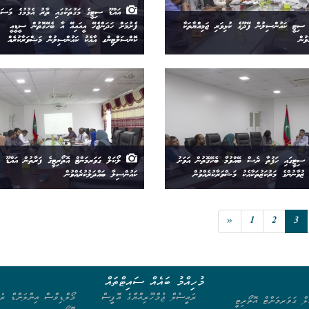
އައްޑޫ ސިޓީގެ މަގުތަކުގައި ތާރު އެޅުމުގެ މަސައް
ސިޓީ ކައުންސިލުން ފޭދޫގެ ކުޅިވަރި ޖަމިއްޔާތަކާ
ފެށުމަށް ހަދަންޖެހޭ އީއައިއޭ އާ ބެހޭގޮތުން ސީޑީއީ
ވުން
ކޮންސަލްޓިންގ އާއެކު ކައުންސިލުން މަޝްވަރާކުރެއް
ސިޓީގައި ހަފުތާ ރެސް ބޭއްވުމާ ބެހޭގޮތުން އަވަށު
ލޯކަލް ގަވަރމަންޓް އޮތޯރިޓީގެ ފަރާތުން އައްޑޫ 
ޒުވާނުންގެ މަރުކަޒުތަކާއެކު މަޝްވަރާކުރެއްވުން
ކައުންސިލާ ބައްދަލުކުރެއްވުން
«
1
2
3
މުހިއްމު ބައެއް ސައިޓްތައް
ރައީސުލް ޖުމްހޫރިއްޔާގެ އޮފީސް
މޯލްޑިވްސް އިންލަންޑް ރެވ
ލް ގަވަރމަންޓް އޮތޯރިޓީ