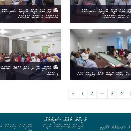
ޭދޫ އަވަށު އޮފީހުގެ އޭސީތައް ސަރވިސްކޮށް
ފޭދޫ އަވަށު އޮފީހުގެ އޭސީތައް ސަރވިސްކޮށް
ެ މަސައްކަތް ހަވާލުކުރުން
ބެލެހެއްޓުމުގެ މަސައްކަތް ހަވާލުކުރުން
އެމްޕްލޯޔީ އޮފް ދަ މަންތް 2017 ނޮ
ިލް އިދާރާގެ ޔޫޓިއުބް ޗެނެލް އިފްތިތާޙް ކުރުން
ޑިސެމްބަރު
«
1
2
...
5
6
މުހިއްމު ބައެއް ސައިޓްތައް
ރައީސުލް ޖުމްހޫރިއްޔާގެ އޮފީސް
މޯލްޑިވްސް އިންލަންޑް ރެވ
ލް ގަވަރމަންޓް އޮތޯރިޓީ