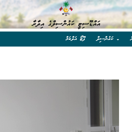
އައްޑޫސިޓީ ކައުންސިލްގެ އިދާރާ
ް
ކައުންސިލް
ފޮޓޯ އަލްބަމް