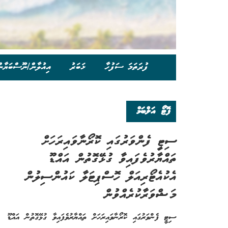
ފުރަތަމަ ސަފުހާ
ޚަބަރު
އިއުލާން/ނޫސްބަޔާނ
ފޮޓޯ އަލްބަމް
ސިޓީ ފެންވަރުގައި ކޮރޯނާވައިރަހަށް
ތައްޔާރުވެފައިވާ ގުޅޭގޮތުން އައްޑޫ
އެކުއެޓޯރިއަލް ހޮސްޕިޓަލާ ކައުންސިލުން
މަޝްވަރާކުރެއްވުން
ސިޓީ ފެންވަރުގައި ކޮރޯނާވައިރަހަށް ތައްޔާރުވެފައިވާ ގުޅޭގޮތުން އައްޑޫ