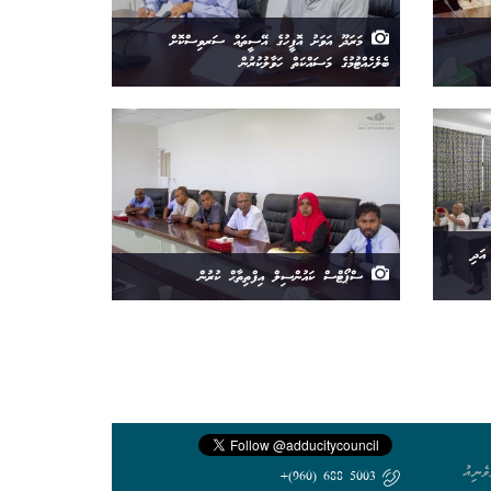
މަރަދޫ އަވަށު އޮފީހުގެ އޭސީތައް ސަރވިސްކޮށް
ބެލެހެއްޓުމުގެ މަސައްކަތް ހަވާލުކުރުން
ވެމްބަރު އަދި
ސްޕޯޓްސް ކައުންސިލް އިފްތިތާޙް ކުރުން
ެނިއު
5003 688 (960)+