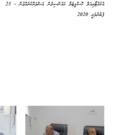
އެކުއެޓޯރިއަލް ހޮސްޕިޓަލާ ކައުންސިލުން މަޝްވަރާކުރެއްވުން - 23
ފެބުރުވަރީ 2020