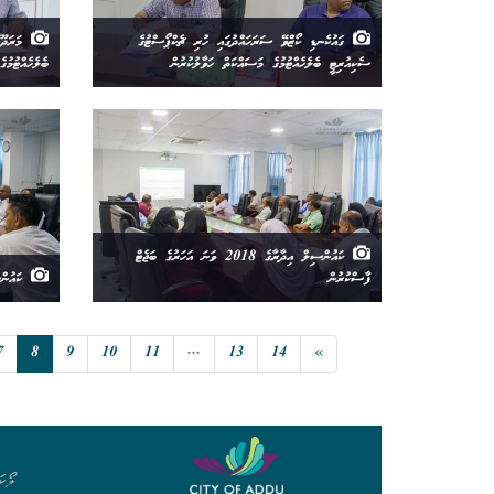
ގައުކެނޑި ކޯޒްވޭ ސަރަހައްދުގައި ހުރި ޗެކްޕޯސްޓުގެ
މަރަދޫފ
ސެކިއުރިޓީ ބެލެހެއްޓުމުގެ މަސައްކަތް ހަވާލުކުރުން
ބެލެހެއްޓުމުގ
ކައުންސިލް އިދާރާގެ 2018 ވަނަ އަހަރުގެ ބަޖެޓް
ފާސްކުރުން
ކައުންސ
7
8
9
10
11
...
13
14
»
ލޯކަ