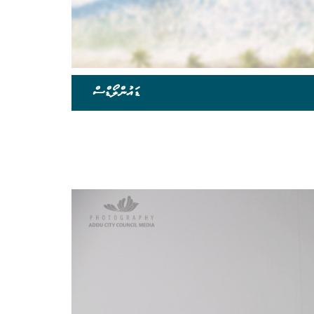
ޑައުންލޯޑްސް