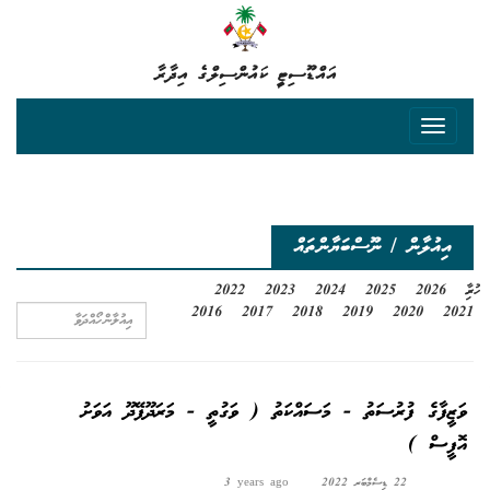
އައްޑޫސިޓީ ކައުންސިލްގެ އިދާރާ
އިއުލާން / ނޫސްބަޔާންތައް
ހުރިހާ
2026
2025
2024
2023
2022
2016
2017
2018
2019
2020
2021
ވަޒީފާގެ ފުރުސަތު - މަސައްކަތު ( ވަގުތީ - މަރަދޫފޭދޫ އަވަށު
އޮފީސް )
22 ޑިސެމްބަރ 2022
3 years ago