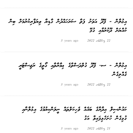
އިޢުލާން - ފޭދޫ އަވަށު ފަތާ ސަރަހައްދުން ގާޑިޔާ ވިޔަފާރިކުރުމަށް ބިން
ކުއްޔަށް ދޫކުރުމާއި ގުޅޭ
22 ޑިސެމްބަރ 2022
3 years ago
އިޢުލާން - ސ. ފޭދޫ ގުލްދަސްތާގެ ޢިމާރާތާއި ގޯތީގެ ރަޖިސްޓަރީ
ގެއްލިގެން
22 ޑިސެމްބަރ 2022
3 years ago
ކައުންސިލް އިދާރާގެ ބައެއް ވެހިކަލްތައް ނީލަންކިޔުމުގެ އިޢުލާނާއި
ގުޅިގެން ހުށަހެޅިފައިވާ އަގު
21 ޑިސެމްބަރ 2022
3 years ago