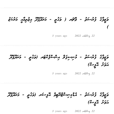
ވަޒީފާގެ ފުރުސަތު - ވޮޗަރ ( ވަގުތީ - މަރަދޫފޭދޫ އިޖުތިމާއީ މަރުކަޒު
)
22 ޑިސެމްބަރ 2022
3 years ago
ވަޒީފާގެ ފުރުސަތު - މުނިސިޕަލް އިންސްޕެކްޓަރ (ވަގުތީ - މަރަދޫފޭދޫ
އަވަށު އޮފީސް)
22 ޑިސެމްބަރ 2022
3 years ago
ވަޒީފާގެ ފުރުސަތު - އެޑްމިނިސްޓްރޭޓިވް އޮފިސަރ (ވަގުތީ - މަރަދޫފޭދޫ
އަވަށު އޮފީސް)
22 ޑިސެމްބަރ 2022
3 years ago