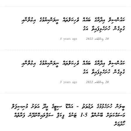
ކައުންސިލް އިދާރާގެ ބައެއް ވެހިކަލްތައް ނީލަންކިޔުމުގެ އިޢުލާނާއި
ގުޅިގެން ހުށަހެޅިފައިވާ އަގު
20 ޑިސެމްބަރ 2022
3 years ago
ކައުންސިލް އިދާރާގެ ބައެއް ވެހިކަލްތައް ނީލަންކިޔުމުގެ އިޢުލާނާއި
ގުޅިގެން ހުށަހެޅިފައިވާ އަގު
20 ޑިސެމްބަރ 2022
3 years ago
ބީލަން ހުށަހެޅުމުގެ ދަޢުވަތު - އައްޑޫ ސިޓީގެ މީދޫ އަވަށު މުނިސިޕަލް
މަސައްކަތަށް ބޭނުންވާ 1.5 ޓަނުގެ ޕިކަޕް ސަޕްލައިކޮށްދޭނެ ފަރާތެއް
ހޯދުމަށް