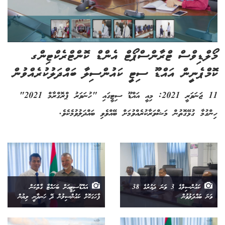
މޯލްޑިވްސް ޓްރާންސްޕޯޓް އެންޑް ކޮންޓްރެކްޓިންގ
ކޮމްޕެނީން އައްޑޫ ސިޓީ ކައުންސިލާ ބައްދަލުކުރެއްވުން
11 ޖަނަވަރީ 2021: މިއީ އައްޑޫ ސިޓީގައި "ހުނަވަރު ޕްރޮގްރާމް 2021"
ހިންގުމާ ގުޅޭގޮތުން މަޝްވަރާކުރެއްވުމަށް ބޭއްވެވި ބައްދަލުވުމެކެވެ.
ކައުންސިލްގެ 3 ވަނަ ދައުރުގެ 38
އައްޑޫސިޓީއަށް ބަހައްޓާ ގާތްކަން
ވަނަ ބައްދަލުވުން
ފާހަގަކޮށް ކައުންސިލުން ދޭ ހަނދާނީ ލިޔުން