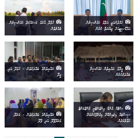
ހައްދުންމަތީ އަތޮޅު ކައުންސިލުން
ހުޅުދޫ އާރުގެ މަސައްކަތް ކައުންސިލުން
އައްޑޫސިޓީއަށް ޒިޔާރަތް ކުރުން
ބެއްލެވުން
މީދޫގެ ރައްޔިތުން ކައުންސިލާ
ރައްޔިތުންގެ ބައްދަލުވުން - ހުޅުދޫ އަދި
ބައްދަލުކުރުން
މީދޫ
ސްޓޮކް އެންޑް އިންވެންޓްރީ މެނޭޖްމަންޓް
ސިސްޓަމް ޑިޒައިންކޮށް ޑިވެލޮޕްކުރުމަށް
ރައްޔިތުންގެ ބައްދަލުވުން - މަރަދޫ،
ހަވާލުކުރުން
މަރަދޫފޭދޫ އަދި ފޭދޫ