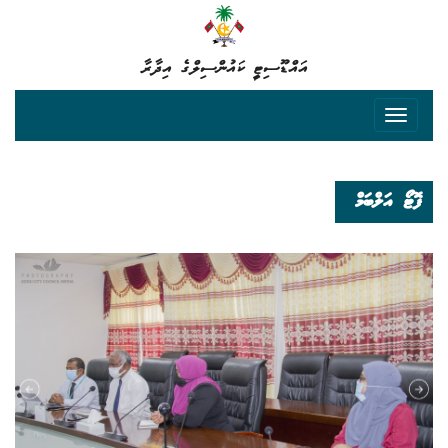
އައްޑޫސިޓީ ކައުންސިލްގެ އިދާރާ
ފޮޓޯ އަލްބަމް