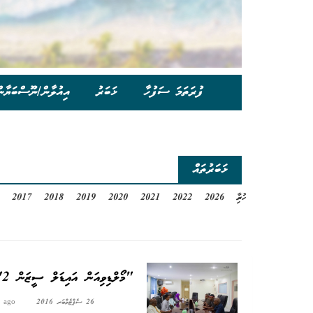
ފުރަތަމަ ސަފުހާ
ޚަބަރު
އިއުލާން/ނޫސްބަޔާނ
ޚަބަރުތައް
ހުރިހާ
2026
2022
2021
2020
2019
2018
2017
"މޯލްޑިވިއަން އައިޑަލް ސީޒަން 2" ގެ އޮޑިޝަން އައްޑޫސިޓީގައި ބޭއްވުމާއި ގުޅޭގޮތުން މަޝްވަރާކޮށްފި
26 ސެޕްޓެމްބަރ 2016
s ago