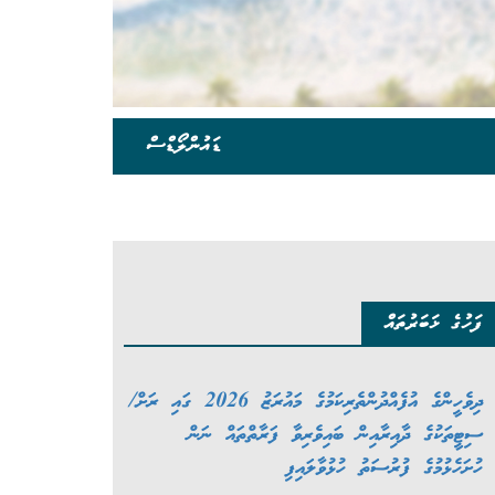
ޑައުންލޯޑްސް
ފަހުގެ ޚަބަރުތައް
ދިވެހީންގެ އުފެއްދުންތެރިކަމުގެ މައުރަޒު 2026 ގައި ރަށް/
ސިޓީތަކުގެ ދާއިރާއިން ބައިވެރިވާ ފަރާތްތައް ނަން
ހުށަހެޅުމުގެ ފުރުސަތު ހުޅުވާލައިފި