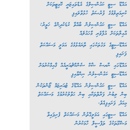
އައްޑޫ ސިޓީ ކައުންސިލްގެ އެޑްވައިޒަރީ ކޮމިޓީތަކަށް
ކުރިމަތިލުމުގެ ފުރުޞަތު ހުޅުވާލައިފި
އައްޑޫ ސިޓީ ކައުންސިލުން ބާއްވާ ކުޑަކުދިންގެ ހަވީރު:
އާއިލާތަކަށް އުފާވެރި މާހައުލެއް
އައްޑޫސިޓީގެ މަގުތަކުގައި ތާރައެޅުމުގެ އަމަލީ މަސައްކަތް
ފަށައިފި
އައްޑޫގައި ނާރސް ޝާކް ސެންކްޗުއަރީއެއް ޤާއިމްކުރުމަށް
އައްޑޫސިޓީ ކައުންސިލުން ނިންމާއިފި
އައްޑޫ ސިޓީ ކައުންސިލުން އައްޑޫގެ ޓުއަރިޒަމް ޒޯންތަކުން
ބިން ލިބުނު ފަރާތްތަކާއި ބިން ޙަވާލުކުރުމުގެ މަސައްކަތް
މިއަދު ފަށައިފިއެވެ.
އައްޑޫ ސިޓީގައި އަމަލީގޮތުން މަސައްކަތް ފެށިފައިވާ
މަޝްޢޫތަކުގެ ތަފްސީލް ހާމަކުރުން