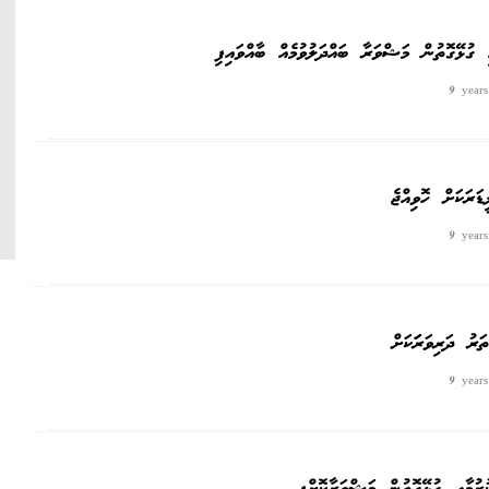
ގުޅޭގޮތުން މަޝްވަރާ ބައްދަލުވުމެއް ބާއްވައިފި
9 year
ރަކަށް ހޮވިއްޖެ
9 year
ރު ދަރިވަރަަކަށް
9 year
ުމާއި ގުޅޭގޮތުން މަޝްވަރާކޮށްފި