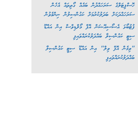
ހޮސްޕިޓަލްގެ ސަރަހައްދުން ބައެއް ގޯތިތައް އެހެން
ސަރަހައްދަކަށް ބަދަލުކުރުމަށް ކައުންސިލުން ނިންމެވުން
ފުޓުބޯޅަ އެސޯސިއޭޝަން އޮފް މޯލްޑިވްސް އިން އައްޑޫ
ސިޓީ ކައުންސިލާ ބައްދަލުކުރައްވައިފި
"ވިމެން އޮފް ވިލް" އިން އައްޑޫ ސިޓީ ކައުންސިލާ
ބައްދަލުކުރައްވައިފި