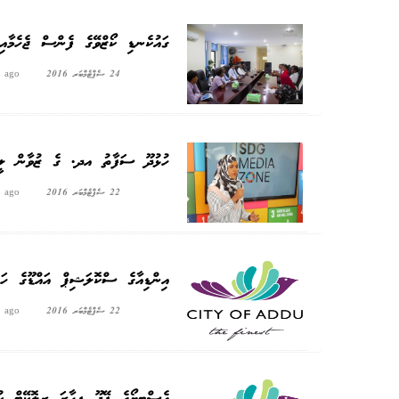
ގައުކެނޑި ކޯޒްވޭގެ ފެންސް ޖެހެމާއި 
24 ސެޕްޓެމްބަރ 2016
s ago
ހުޅުދޫ ސަފާތު އދ. ގެ ޒުވާން ލީޑަ
22 ސެޕްޓެމްބަރ 2016
s ago
އިންޑިއާގެ ސްކޮލަޝިޕް އައްޑޫގެ ހަތަ
22 ސެޕްޓެމްބަރ 2016
s ago
އެސްޓީޔޯގެ ފޭދޫ ފިހާރަ ރީލޮކޭޓް ކުރ