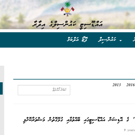
އައްޑޫސިޓީ ކައުންސިލްގެ އިދާރާ
ް
ކައުންސިލް
ފޮޓޯ އަލްބަމް
2013
2016
9 year