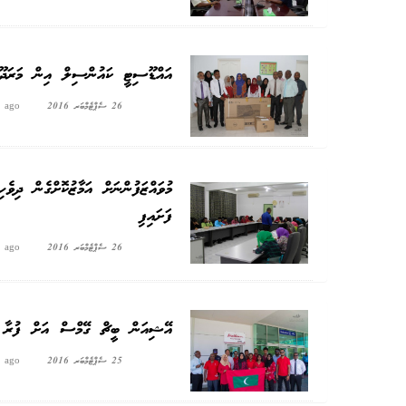
އައްޑޫސިޓީ ކައުންސިލް އިން މަރަދޫ 
26 ސެޕްޓެމްބަރ 2016
s ago
މުވައްޒަފުންނަށް އަމާޒުކޮށްގެން ދިވ
ފަށައިފި
26 ސެޕްޓެމްބަރ 2016
s ago
އޭޝިއަން ބީޗް ގޭމްސް އަށް ފުރާ ޤަ
25 ސެޕްޓެމްބަރ 2016
s ago