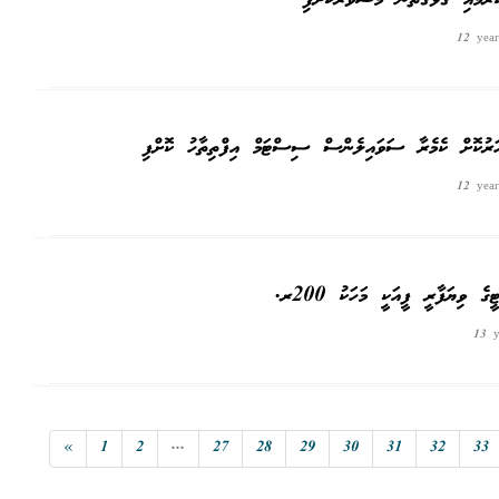
12 year
ރުކޮށް ކެމެރާ ސަވައިލެންސް ސިސްޓަމް އިފްތިތާހު ކޮށްފި
12 year
13 y
«
1
2
...
27
28
29
30
31
32
33