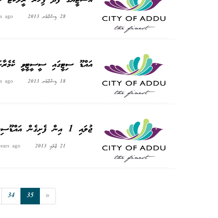
28 ޑިސެމްބަރ 2013
s ago
އައްޑޫ ސިޓީގައި ސީސީޓީވީ ކެމެރާހަ
18 ޑިސެމްބަރ 2013
s ago
ޖުލައި 1 އިން ފެށިގެން އައްޑޫސިޓީގެ ވިޔަފާރީ ފީއަކީ މަހަކު 200ރ.
21 ޖުލައި 2013
ears ago
34
35
»