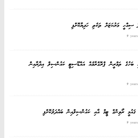
ސިއްހީ މަރުކަޒަށް ތަކެތި ހަދިޔާކޮށްފި
9 year
ެހި ބަހުގެ ތަމްރީން ޕްރޮގްރާމެއް އައްޑޫސިޓީ ކައުންސިލް އިދާރާއިން
9 year
އުމީ ރޯވިންގް ޓީމް އާއި ކައުންސިލްއިން ބައްދަލުކޮށްފި
9 year